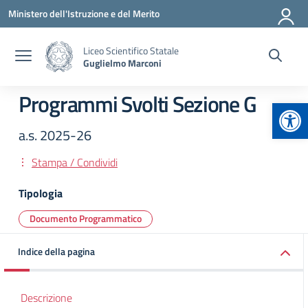
Vai ai contenuti
Vai al menu di navigazione
Vai al footer
Ministero dell'Istruzione e del Merito
Liceo Scientifico Statale
Guglielmo Marconi
Programmi Svolti Sezione G
Apr
a.s. 2025-26
Stampa / Condividi
Tipologia
Documento Programmatico
Indice della pagina
Descrizione