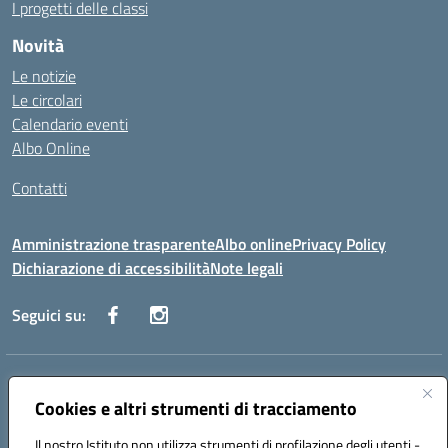
I progetti delle classi
Novità
Le notizie
Le circolari
Calendario eventi
Albo Online
Contatti
Amministrazione trasparente
Albo online
Privacy Policy
Dichiarazione di accessibilità
Note legali
Seguici su:
Indirizzo:
Via Danimarca, 25 - 71100 FOGGIA (FG)
Centralino:
Cookies e altri strumenti di tracciamento
0881636571
Email:
fgps040004@istruzione.it
Posta elettronica certificata (PEC):
fgps040004@pec.istruzione.it
Il nostro Istituto non utilizza strumenti di profilazione degli utenti -