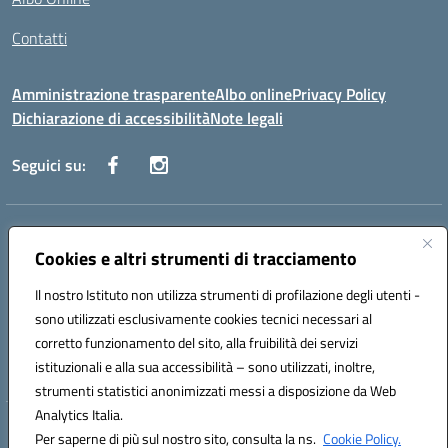
Contatti
Amministrazione trasparente
Albo online
Privacy Policy
Dichiarazione di accessibilità
Note legali
Seguici su:
Indirizzo:
Via Danimarca, 25 - 71100 FOGGIA (FG)
Centralino:
Cookies e altri strumenti di tracciamento
0881636571
Email:
fgps040004@istruzione.it
Posta elettronica certificata (PEC):
fgps040004@pec.istruzione.it
Il nostro Istituto non utilizza strumenti di profilazione degli utenti -
Codice fiscale: 80031370713
sono utilizzati esclusivamente cookies tecnici necessari al
Codice meccanografico:
FGPS040004
corretto funzionamento del sito, alla fruibilità dei servizi
Codice Indice delle Pubbliche Amministrazioni (IPA): istsc_fgps040004
istituzionali e alla sua accessibilità – sono utilizzati, inoltre,
strumenti statistici anonimizzati messi a disposizione da Web
Analytics Italia.
Hosting & Powered by 3D Solution S.r.l.
Per saperne di più sul nostro sito, consulta la ns.
Cookie Policy.