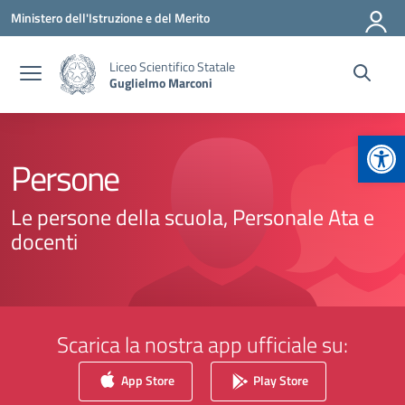
Vai ai contenuti
Vai al menu di navigazione
Vai al footer
Ministero dell'Istruzione e del Merito
Liceo Scientifico Statale
Guglielmo Marconi
Apr
Persone
Le persone della scuola, Personale Ata e
docenti
Scarica la nostra app ufficiale su:
App Store
Play Store