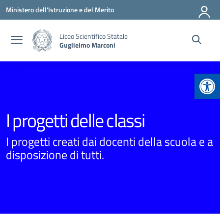
Vai ai contenuti
Vai al menu di navigazione
Vai al footer
Ministero dell'Istruzione e del Merito
Liceo Scientifico Statale
Guglielmo Marconi
Apr
I progetti delle classi
I progetti creati dai docenti della scuola e a
disposizione di tutti.