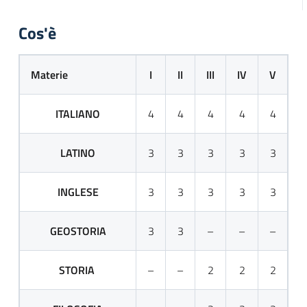
Cos'è
Materie
I
II
III
IV
V
ITALIANO
4
4
4
4
4
LATINO
3
3
3
3
3
INGLESE
3
3
3
3
3
GEOSTORIA
3
3
–
–
–
STORIA
–
–
2
2
2