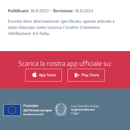
Pubblicato:
16.11.2023
-
Revisione:
16.11.2023
Eccetto dove diversamente specificato, questo articolo è
stato rilasciato sotto Licenza Creative Commons
Attribuzione 4.0 Italia.
Scarica la nostra app ufficiale su:
App Store
Play Store
Liceo Scientifico Statale
Guglielmo Marconi
Foggia
— Visita la pagina iniziale della scuola