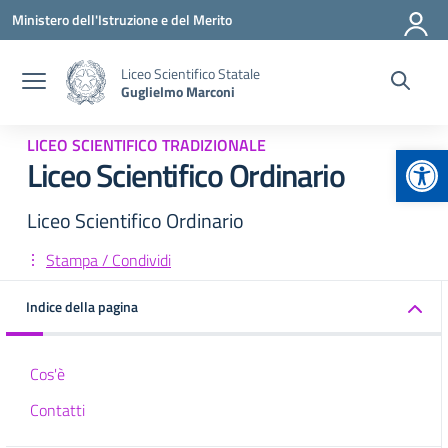
Vai ai contenuti
Vai al menu di navigazione
Vai al footer
Ministero dell'Istruzione e del Merito
Liceo Scientifico Statale
Guglielmo Marconi
LICEO SCIENTIFICO TRADIZIONALE
Apr
Liceo Scientifico Ordinario
Liceo Scientifico Ordinario
Stampa / Condividi
Indice della pagina
Cos'è
Contatti