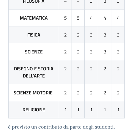
FILOSOFIA
–
–
3
3
3
MATEMATICA
5
5
4
4
4
FISICA
2
2
3
3
3
SCIENZE
2
2
3
3
3
DISEGNO E STORIA
2
2
2
2
2
DELL’ARTE
SCIENZE MOTORIE
2
2
2
2
2
RELIGIONE
1
1
1
1
1
è previsto un contributo da parte degli studenti.