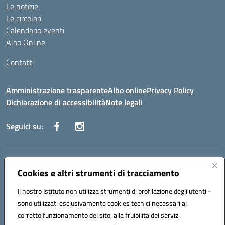
Le notizie
Le circolari
Calendario eventi
Albo Online
Contatti
Amministrazione trasparente
Albo online
Privacy Policy
Dichiarazione di accessibilità
Note legali
Seguici su:
Indirizzo:
Via Danimarca, 25 - 71100 FOGGIA (FG)
Centralino:
Cookies e altri strumenti di tracciamento
0881636571
Email:
fgps040004@istruzione.it
Posta elettronica certificata (PEC):
fgps040004@pec.istruzione.it
Il nostro Istituto non utilizza strumenti di profilazione degli utenti -
Codice fiscale: 80031370713
sono utilizzati esclusivamente cookies tecnici necessari al
Codice meccanografico:
FGPS040004
corretto funzionamento del sito, alla fruibilità dei servizi
Codice Indice delle Pubbliche Amministrazioni (IPA): istsc_fgps040004