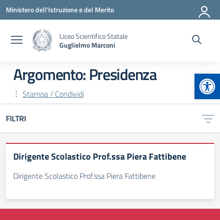
Vai ai contenuti
Vai al menu di navigazione
Vai al footer
Ministero dell'Istruzione e del Merito
Liceo Scientifico Statale
Guglielmo Marconi
Argomento: Presidenza
Apr
Stampa / Condividi
FILTRI
Dirigente Scolastico Prof.ssa Piera Fattibene
Dirigente Scolastico Prof.ssa Piera Fattibene