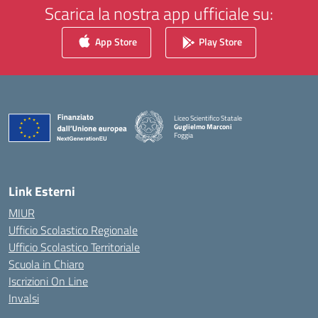
Scarica la nostra app ufficiale su:
App Store
Play Store
Liceo Scientifico Statale
Guglielmo Marconi
Foggia
— Visita la pagina iniziale della scuola
Link Esterni
MIUR
Ufficio Scolastico Regionale
Ufficio Scolastico Territoriale
Scuola in Chiaro
Iscrizioni On Line
Invalsi