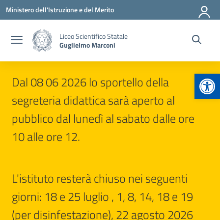
Vai ai contenuti
Vai al menu di navigazione
Vai al footer
Ministero dell'Istruzione e del Merito
Liceo Scientifico Statale
Guglielmo Marconi
Apr
Dal 08 06 2026 lo sportello della
segreteria didattica sarà aperto al
pubblico dal lunedì al sabato dalle ore
10 alle ore 12.
L'istituto resterà chiuso nei seguenti
giorni: 18 e 25 luglio , 1, 8, 14, 18 e 19
(per disinfestazione), 22 agosto 2026