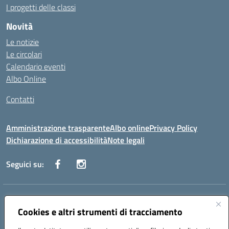
I progetti delle classi
Novità
Le notizie
Le circolari
Calendario eventi
Albo Online
Contatti
Amministrazione trasparente
Albo online
Privacy Policy
Dichiarazione di accessibilità
Note legali
Seguici su:
Indirizzo:
Via Danimarca, 25 - 71100 FOGGIA (FG)
Cookies e altri strumenti di tracciamento
Centralino:
0881636571
Email:
fgps040004@istruzione.it
Posta elettronica certificata (PEC):
fgps040004@pec.istruzione.it