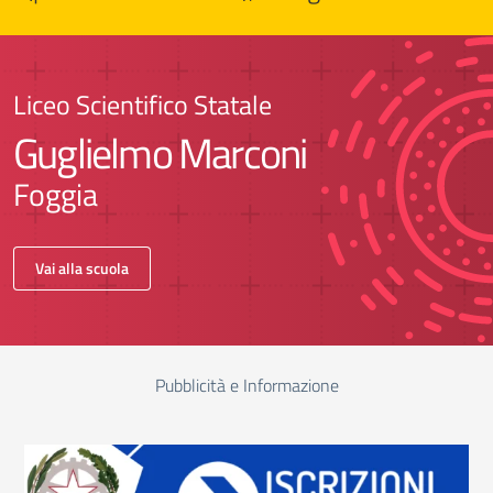
Liceo Scientifico Statale
Guglielmo Marconi
Foggia
Vai alla scuola
Pubblicità e Informazione