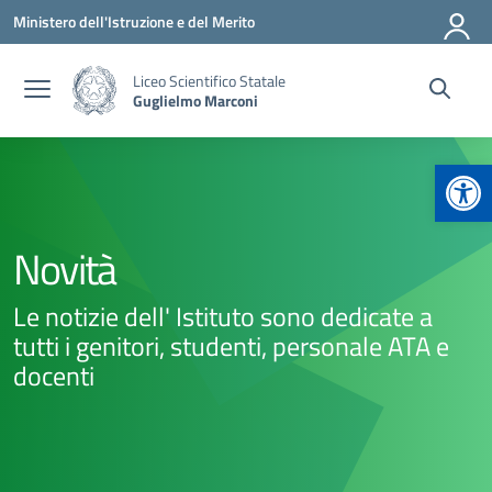
Vai ai contenuti
Vai al menu di navigazione
Vai al footer
Ministero dell'Istruzione e del Merito
Liceo Scientifico Statale
Guglielmo Marconi
Apr
Novità
Le notizie dell' Istituto sono dedicate a
tutti i genitori, studenti, personale ATA e
docenti