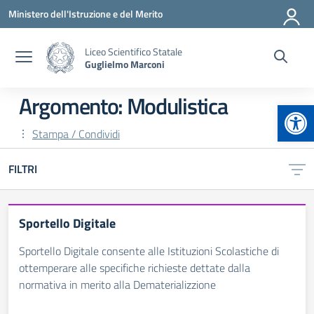
Vai ai contenuti
Vai al menu di navigazione
Vai al footer
Ministero dell'Istruzione e del Merito
Liceo Scientifico Statale
Guglielmo Marconi
Argomento: Modulistica
Apr
Stampa / Condividi
FILTRI
Sportello Digitale
Sportello Digitale consente alle Istituzioni Scolastiche di
ottemperare alle specifiche richieste dettate dalla
normativa in merito alla Dematerializzione