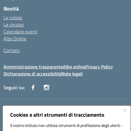
Novità
Le notizie
Le circolari
Calendario eventi
Albo Online
Contatti
Amministrazione trasparente
Albo online
Privacy Policy
Dichiarazione di accessibilità
Note legali
Seguici su:
Indirizzo:
Via Danimarca, 25 - 71100 FOGGIA (FG)
Centralino:
Cookies e altri strumenti di tracciamento
0881636571
Email:
fgps040004@istruzione.it
Posta elettronica certificata (PEC):
fgps040004@pec.istruzione.it
Il nostro Istituto non utilizza strumenti di profilazione degli utenti -
Codice fiscale: 80031370713