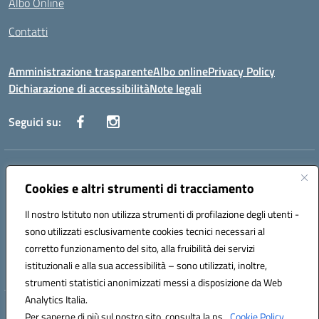
Albo Online
Contatti
Amministrazione trasparente
Albo online
Privacy Policy
Dichiarazione di accessibilità
Note legali
Seguici su:
Indirizzo:
Via Danimarca, 25 - 71100 FOGGIA (FG)
Centralino:
Cookies e altri strumenti di tracciamento
0881636571
Email:
fgps040004@istruzione.it
Posta elettronica certificata (PEC):
fgps040004@pec.istruzione.it
Il nostro Istituto non utilizza strumenti di profilazione degli utenti -
Codice fiscale: 80031370713
sono utilizzati esclusivamente cookies tecnici necessari al
Codice meccanografico:
FGPS040004
corretto funzionamento del sito, alla fruibilità dei servizi
Codice Indice delle Pubbliche Amministrazioni (IPA): istsc_fgps040004
istituzionali e alla sua accessibilità – sono utilizzati, inoltre,
strumenti statistici anonimizzati messi a disposizione da Web
Analytics Italia.
Hosting & Powered by 3D Solution S.r.l.
Per saperne di più sul nostro sito, consulta la ns.
Cookie Policy.