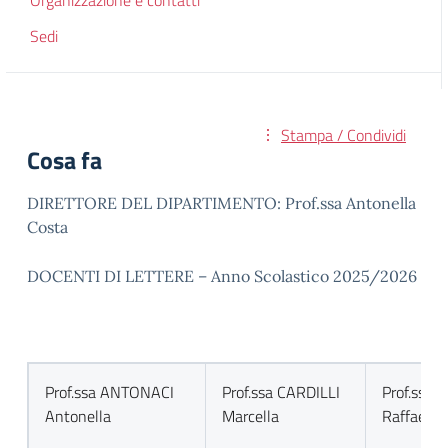
Organizzazione e contatti
Sedi
Stampa / Condividi
Cosa fa
DIRETTORE DEL DIPARTIMENTO: Prof.ssa Antonella
Costa
DOCENTI DI LETTERE – Anno Scolastico 2025/2026
Prof.ssa ANTONACI
Prof.ssa CARDILLI
Prof.ssa
Antonella
Marcella
Raffaella