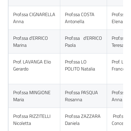
Prof.ssa CIGNARELLA
Prof.ssa COSTA
Prof.ssa
Anna
Antonella
Elena
Prof.ssa d’ERRICO
Prof.ssa d’ERRICO
Prof.ssa 
Marina
Paola
Teresa
Prof. LAVANGA Elio
Prof.ssa LO
Prof. LO
Gerardo
POLITO Natalia
Francesc
Prof.ssa MINGIONE
Prof.ssa PASQUA
Prof.ssa
Maria
Rosanna
Anna
Prof.ssa RIZZITELLI
Prof.ssa ZAZZARA
Prof.ssa Z
Nicoletta
Daniela
Concetta