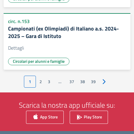
circ. n.153
Campionati (ex Olimpiadi) di Italiano a.s. 2024-
2025 – Gara di Istituto
Dettagli
Circolari per alunni e famiglie
1
2
3
…
37
38
39
Pagina successiv
Scarica la nostra app ufficiale su:
App Store
Play Store