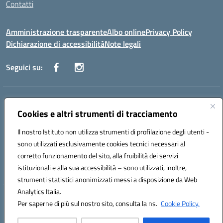
Contatti
Amministrazione trasparente
Albo online
Privacy Policy
Dichiarazione di accessibilità
Note legali
Seguici su:
Indirizzo:
Via Danimarca, 25 - 71100 FOGGIA (FG)
Centralino:
Cookies e altri strumenti di tracciamento
0881636571
Email:
fgps040004@istruzione.it
Posta elettronica certificata (PEC):
fgps040004@pec.istruzione.it
Il nostro Istituto non utilizza strumenti di profilazione degli utenti -
Codice fiscale: 80031370713
sono utilizzati esclusivamente cookies tecnici necessari al
Codice meccanografico:
FGPS040004
corretto funzionamento del sito, alla fruibilità dei servizi
Codice Indice delle Pubbliche Amministrazioni (IPA): istsc_fgps040004
istituzionali e alla sua accessibilità – sono utilizzati, inoltre,
strumenti statistici anonimizzati messi a disposizione da Web
Analytics Italia.
Hosting & Powered by 3D Solution S.r.l.
Per saperne di più sul nostro sito, consulta la ns.
Cookie Policy.
Concept & Design by Designers Italia