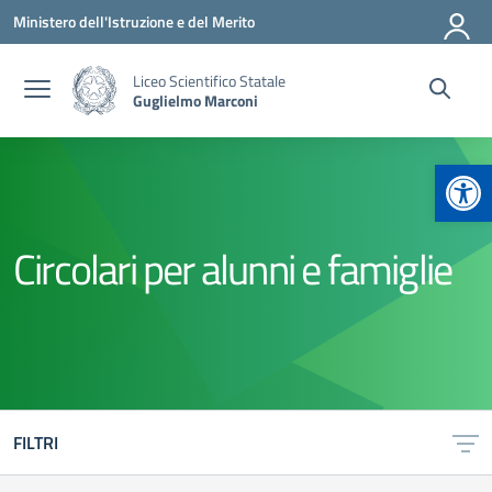
Vai ai contenuti
Vai al menu di navigazione
Vai al footer
Ministero dell'Istruzione e del Merito
Liceo Scientifico Statale
Guglielmo Marconi
Apr
Circolari per alunni e famiglie
FILTRI