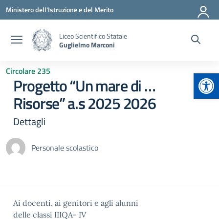
Vai ai contenuti
Vai al menu di navigazione
Vai al footer
Ministero dell'Istruzione e del Merito
Liceo Scientifico Statale
Guglielmo Marconi
Circolare 235
Apr
Progetto “Un mare di …
Risorse” a.s 2025 2026
Dettagli
Personale scolastico
Ai docenti, ai genitori e agli alunni
delle classi IIIQA- IV