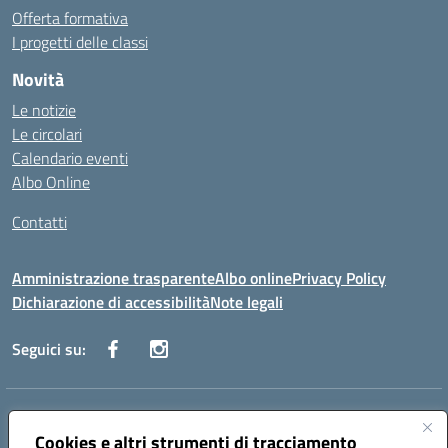
Offerta formativa
I progetti delle classi
Novità
Le notizie
Le circolari
Calendario eventi
Albo Online
Contatti
Amministrazione trasparente
Albo online
Privacy Policy
Dichiarazione di accessibilità
Note legali
Seguici su:
Indirizzo:
Via Danimarca, 25 - 71100 FOGGIA (FG)
Centralino:
Cookies e altri strumenti di tracciamento
0881636571
Email:
fgps040004@istruzione.it