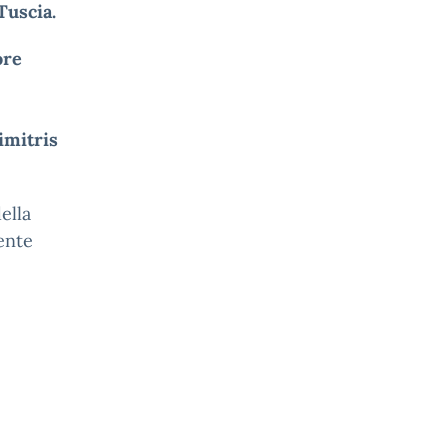
 Tuscia.
ore
imitris
ella
sente