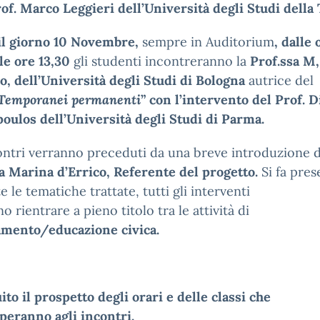
rof.
Marco
Leggieri
dell’Università
degli Studi della
 il giorno 10 Novembre,
sempre in Auditorium
, dalle 
lle ore 13,30
gli studenti incontreranno la
Prof.ssa M,
ro,
dell’Università
degli Studi di Bologna
autrice del
Temporanei
permanenti
”
con
l’intervento
del Prof. D
poulos
dell’Università
degli
Studi di Parma.
ontri verranno preceduti da una breve introduzione d
sa Marina
d’Errico,
Referente
del progetto.
Si fa pre
e le tematiche trattate, tutti gli interventi
o rientrare a pieno titolo tra le attività di
amento/educazione civica.
ito il prospetto degli orari e delle classi che
peranno agli incontri.