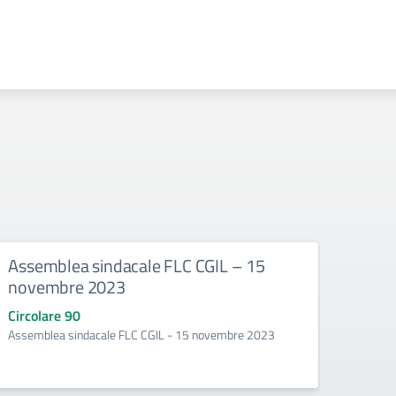
Assemblea sindacale FLC CGIL – 15
Accog
novembre 2023
Orie
Circolare 90
Circo
Assemblea sindacale FLC CGIL - 15 novembre 2023
Accogl
Novem