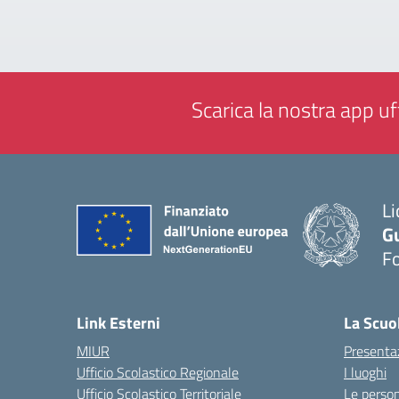
Scarica la nostra app uff
Li
G
F
— 
Link Esterni
La Scuo
MIUR
Presenta
Ufficio Scolastico Regionale
I luoghi
Ufficio Scolastico Territoriale
Le perso