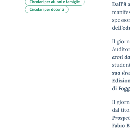
Circolari per alunni e famiglie
Dall’8
Circolari per docenti
manife
spessor
dell’e
Il gior
Audito
anni da
studen
sua dr
Edizio
di
Fogg
Il gior
dal tit
Prospet
Fabio 