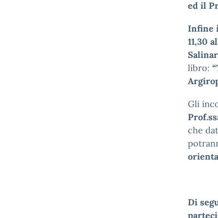
ed il P
Infine
11,30 a
Salina
libro:
“
Argiro
Gli inc
Prof.s
che dat
potrann
orient
Di segu
parteci