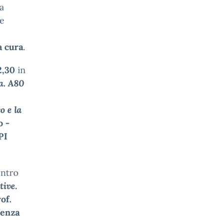
la
de
a cura
.
12,30
in
a. A80
co
e la
o -
PI
ontro
tive.
of.
cenza