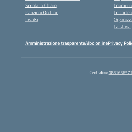
Scuola in Chiaro
I numeri 
Iscrizioni On Line
Le carte 
Invalsi
Organizz
La storia
Amministrazione trasparente
Albo online
Privacy Poli
Centralino:
088163657