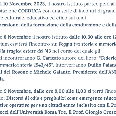
al 10 Novembre 2023
, il nostro istituto parteciperà al
stazione
COEDUCA
con una serie di incontri di gran
e culturale, educativo ed etico sui temi
ducazione,
della formazione della condivisione e dell
no
8 Novembre
il nostro istituto
dalle 10,30 alle ore 
rium
ospiterà
l’incontro su:
Foggia tra storia e memori
lla tragica estate del
’43
nel corso del quale gli
ti incontreranno
G. Caricato
autore del libro:
“Federi
ammatica storia
1943/45”.
Interverranno
Duilio Paian
ni del Rosone e Michele Galante, Presidente
dell’AN
ia.
no
9 Novembre, dalle ore 9,00 alle 11,00
si terrà l’inc
olo:
Discorsi di odio
e
pregiudizi come emergenze educa
tive operative per una cittadinanza inclusiva
con
il
Pr
Bocci
dell’Università
Roma Tre, il Prof. Giorgio Cres