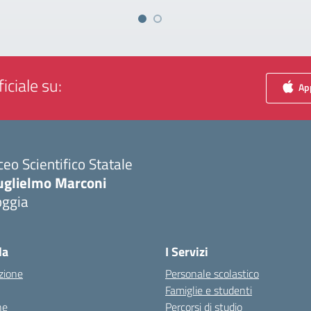
iciale su:
App
ceo Scientifico Statale
uglielmo Marconi
oggia
Visita la pagina iniziale della scuola
la
I Servizi
zione
Personale scolastico
Famiglie e studenti
ne
Percorsi di studio