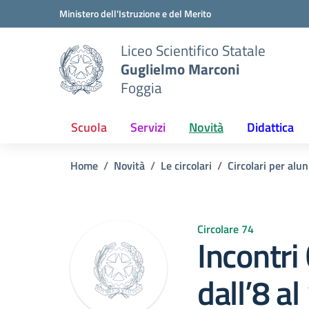
Vai ai contenuti
Vai al menu di navigazione
Vai al footer
Ministero dell'Istruzione e del Merito
Liceo Scientifico Statale
Guglielmo Marconi
Foggia
Scuola
Servizi
Novità
Didattica
Home
Novità
Le circolari
Circolari per alun
Circolare 74
Incontr
dall’8 a