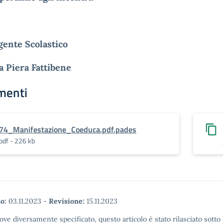
igente
Scolastico
a
Piera Fattibene
menti
74_Manifestazione_Coeduca.pdf.pades
pdf - 226 kb
o:
03.11.2023
-
Revisione:
15.11.2023
ove diversamente specificato, questo articolo è stato rilasciato sott