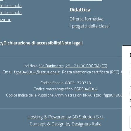
della scuola
Didattica
della scuola
Offerta formativa
azione
I progetti delle classi
cy
Dichiarazione di accessibilità
Note legali
Indirizzo:
Via Danimarca, 25 - 71100 FOGGIA (FG)
1
Email:
fgps040004@istruzione.it
Posta elettronica certificata (PEC):
fgps0
Codice fiscale: 80031370713
Codice meccanografico:
FGPS040004
Codice Indice delle Pubbliche Amministrazioni (IPA): istsc_fgps040004
Hosting & Powered by 3D Solution S.r.l.
Concept & Design by Designers Italia