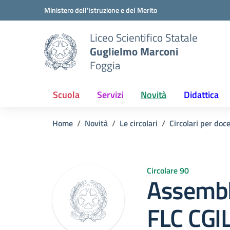
Vai ai contenuti
Vai al menu di navigazione
Vai al footer
Ministero dell'Istruzione e del Merito
Liceo Scientifico Statale
Guglielmo Marconi
Foggia
Scuola
Servizi
Novità
Didattica
Home
Novità
Le circolari
Circolari per doc
Circolare 90
Assembl
FLC CGI