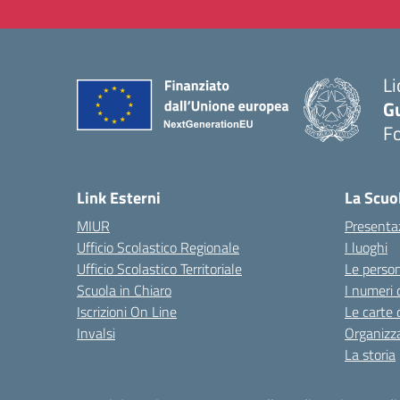
Li
G
F
— 
Link Esterni
La Scuo
MIUR
Presenta
Ufficio Scolastico Regionale
I luoghi
Ufficio Scolastico Territoriale
Le perso
Scuola in Chiaro
I numeri 
Iscrizioni On Line
Le carte 
Invalsi
Organizz
La storia