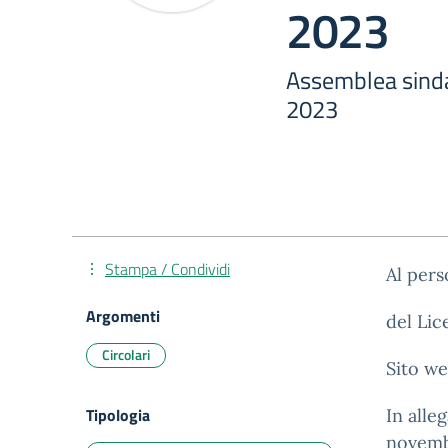
2023
Assemblea sind
2023
Stampa / Condividi
Al per
Argomenti
del Lic
Circolari
Sito we
Tipologia
In alle
novemb