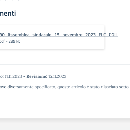
menti
90_Assemblea_sindacale_15_novembre_2023_FLC_CGIL
pdf - 289 kb
o:
11.11.2023
-
Revisione:
15.11.2023
ove diversamente specificato, questo articolo è stato rilasciato sott