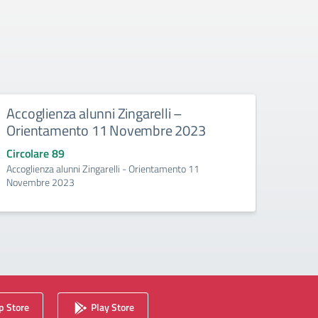
Accoglienza alunni Zingarelli –
Comi
Orientamento 11 Novembre 2023
202
Circolare 89
Circo
Accoglienza alunni Zingarelli - Orientamento 11
Comita
Novembre 2023
 Store
Play Store