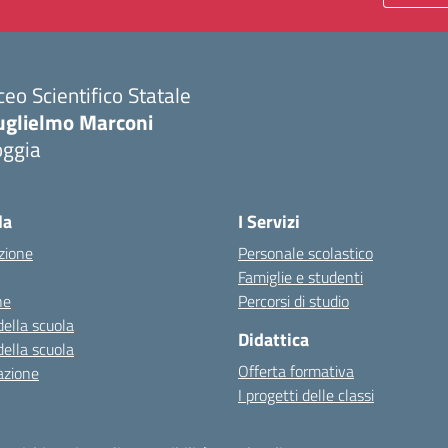
ceo Scientifico Statale
uglielmo Marconi
oggia
Visita la pagina iniziale della scuola
la
I Servizi
zione
Personale scolastico
Famiglie e studenti
ne
Percorsi di studio
della scuola
Didattica
della scuola
Offerta formativa
azione
I progetti delle classi