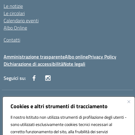
Le notizie
Le circolari
Calendario eventi
Albo Online
Contatti
Amministrazione trasparente
Albo online
Privacy Policy
Dichiarazione di accessibilità
Note legali
Seguici su:
Indirizzo:
Via Danimarca, 25 - 71100 FOGGIA (FG)
Centralino:
Cookies e altri strumenti di tracciamento
0881636571
Email:
fgps040004@istruzione.it
Posta elettronica certificata (PEC):
fgps040004@pec.istruzione.it
Il nostro Istituto non utilizza strumenti di profilazione degli utenti -
Codice fiscale: 80031370713
sono utilizzati esclusivamente cookies tecnici necessari al
Codice meccanografico:
FGPS040004
corretto funzionamento del sito, alla fruibilità dei servizi