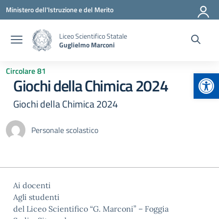
Vai ai contenuti
Vai al menu di navigazione
Vai al footer
Ministero dell'Istruzione e del Merito
Liceo Scientifico Statale
Guglielmo Marconi
Circolare 81
Apr
Giochi della Chimica 2024
Giochi della Chimica 2024
Personale scolastico
Ai docenti
Agli studenti
del Liceo Scientifico “G. Marconi” – Foggia