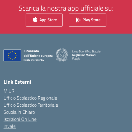
Scarica la nostra app ufficiale su:
App Store
Play Store
Liceo Scientifico Statale
Guglielmo Marconi
Foggia
— Visita la pagina iniziale della scuola
Link Esterni
MIUR
Ufficio Scolastico Regionale
Ufficio Scolastico Territoriale
Scuola in Chiaro
Iscrizioni On Line
Invalsi