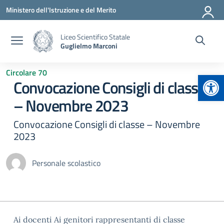
Vai ai contenuti
Vai al menu di navigazione
Vai al footer
Ministero dell'Istruzione e del Merito
Liceo Scientifico Statale
Guglielmo Marconi
Circolare 70
Apr
Convocazione Consigli di classe
– Novembre 2023
Convocazione Consigli di classe – Novembre
2023
Personale scolastico
Ai docenti Ai genitori rappresentanti di classe