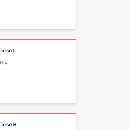
 Corso L
so L
 Corso H