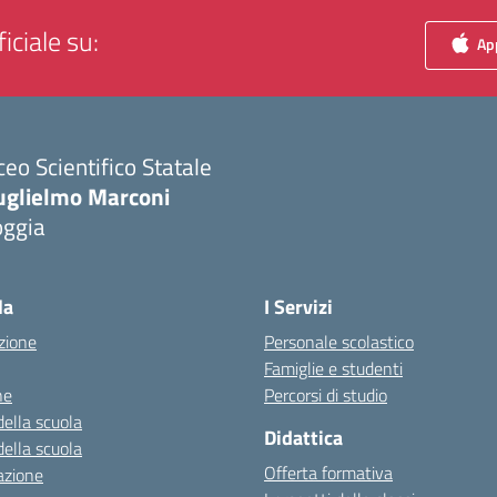
iciale su:
App
ceo Scientifico Statale
uglielmo Marconi
oggia
Visita la pagina iniziale della scuola
la
I Servizi
zione
Personale scolastico
Famiglie e studenti
ne
Percorsi di studio
della scuola
Didattica
della scuola
Offerta formativa
azione