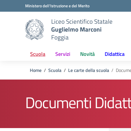
Vai ai contenuti
Vai al menu di navigazione
Vai al footer
Ministero dell'Istruzione e del Merito
Liceo Scientifico Statale
Guglielmo Marconi
Foggia
Scuola
Servizi
Novità
Didattica
Home
Scuola
Le carte della scuola
Docume
Documenti Didatt