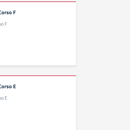
 Corso F
so F
 Corso E
rso E