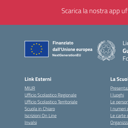
Scarica la nostra app uff
Li
G
F
— 
Link Esterni
La Scuo
MIUR
Presenta
Ufficio Scolastico Regionale
I luoghi
Ufficio Scolastico Territoriale
Le perso
Scuola in Chiaro
I numeri 
Iscrizioni On Line
Le carte 
Invalsi
Organizz