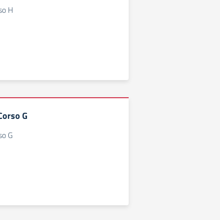
rso H
 Corso G
rso G