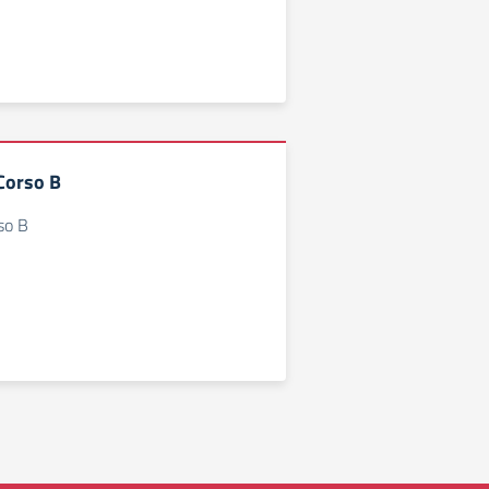
 Corso B
rso B