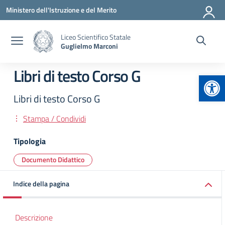
Vai ai contenuti
Vai al menu di navigazione
Vai al footer
Ministero dell'Istruzione e del Merito
Liceo Scientifico Statale
Guglielmo Marconi
Libri di testo Corso G
Apr
Libri di testo Corso G
Stampa / Condividi
Tipologia
Documento Didattico
Indice della pagina
Descrizione