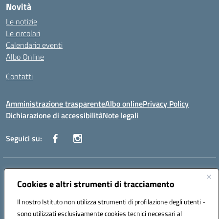
Novità
Le notizie
Le circolari
Calendario eventi
Albo Online
Contatti
Amministrazione trasparente
Albo online
Privacy Policy
Dichiarazione di accessibilità
Note legali
Seguici su:
Indirizzo:
Via Danimarca, 25 - 71100 FOGGIA (FG)
Centralino:
Cookies e altri strumenti di tracciamento
0881636571
Email:
fgps040004@istruzione.it
Posta elettronica certificata (PEC):
fgps040004@pec.istruzione.it
Il nostro Istituto non utilizza strumenti di profilazione degli utenti -
Codice fiscale: 80031370713
sono utilizzati esclusivamente cookies tecnici necessari al