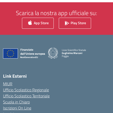
Scarica la nostra app ufficiale su:
App Store
Play Store
Liceo Scientifico Statale
Guglielmo Marconi
Foggia
— Visita la pagina iniziale della scuola
Link Esterni
MIUR
Ufficio Scolastico Regionale
Ufficio Scolastico Territoriale
Scuola in Chiaro
Iscrizioni On Line