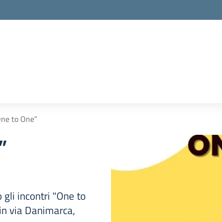
One to One”
”
 gli incontri "One to
 in via Danimarca,