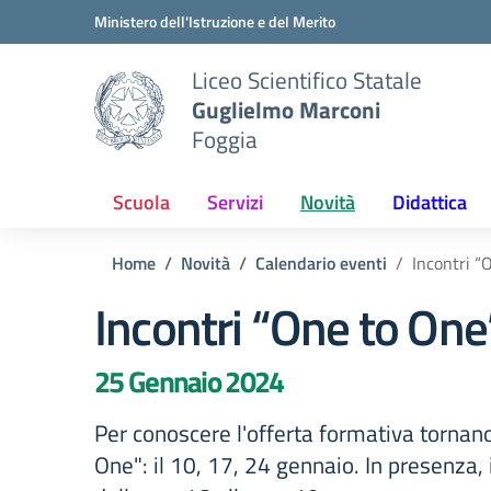
Vai ai contenuti
Vai al menu di navigazione
Vai al footer
Ministero dell'Istruzione e del Merito
Liceo Scientifico Statale
Guglielmo Marconi
Foggia
Scuola
Servizi
Novità
Didattica
Home
Novità
Calendario eventi
Incontri “
Incontri “One to One
25 Gennaio 2024
Per conoscere l'offerta formativa tornano
One": il 10, 17, 24 gennaio. In presenza,