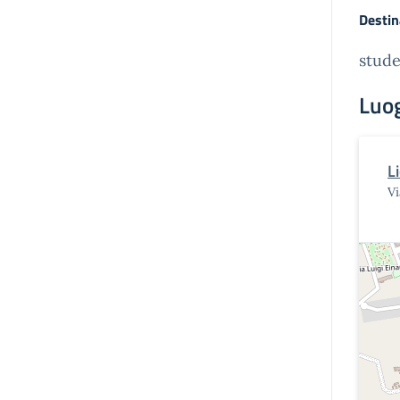
Destin
stude
Luo
L
V