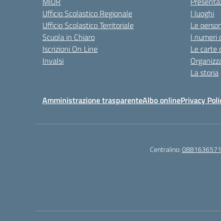
MIUR
Presenta
Ufficio Scolastico Regionale
I luoghi
Ufficio Scolastico Territoriale
Le perso
Scuola in Chiaro
I numeri 
Iscrizioni On Line
Le carte 
Invalsi
Organizz
La storia
Amministrazione trasparente
Albo online
Privacy Poli
Centralino:
088163657