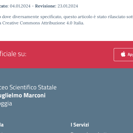
cato:
04.01.2024
-
Revisione:
23.01.2024
 dove diversamente specificato, questo articolo è stato rilasciato sot
a Creative Commons Attribuzione 4.0 Italia.
iciale su:
App
ceo Scientifico Statale
uglielmo Marconi
oggia
Visita la pagina iniziale della scuola
la
I Servizi