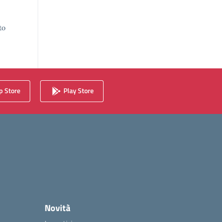
to
 Store
Play Store
Novità