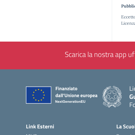
Pubbli
Eccetto
Licenz
Scarica la nostra app uff
Li
G
F
— 
Link Esterni
La Scuo