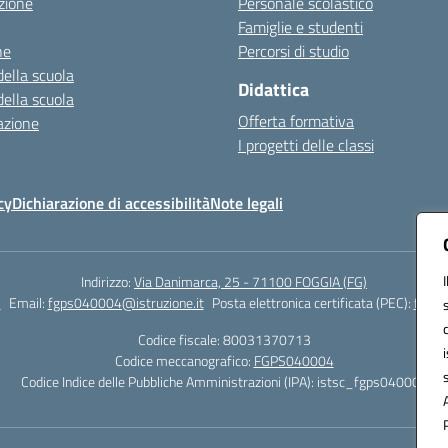
zione
Personale scolastico
Famiglie e studenti
ne
Percorsi di studio
della scuola
Didattica
della scuola
Offerta formativa
azione
I progetti delle classi
cy
Dichiarazione di accessibilità
Note legali
Indirizzo:
Via Danimarca, 25 - 71100 FOGGIA (FG)
1
Email:
fgps040004@istruzione.it
Posta elettronica certificata (PEC):
fgps0
Codice fiscale: 80031370713
Codice meccanografico:
FGPS040004
Codice Indice delle Pubbliche Amministrazioni (IPA): istsc_fgps040004