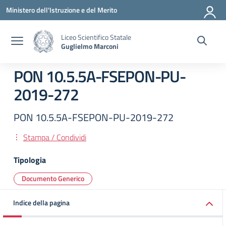
Vai ai contenuti
Vai al menu di navigazione
Vai al footer
Ministero dell'Istruzione e del Merito
Liceo Scientifico Statale
Guglielmo Marconi
PON 10.5.5A-FSEPON-PU-
2019-272
PON 10.5.5A-FSEPON-PU-2019-272
Stampa / Condividi
Tipologia
Documento Generico
Indice della pagina