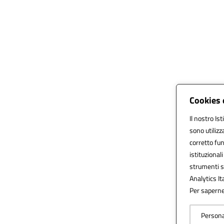
Cookies 
Il nostro Is
sono utilizz
corretto fun
istituzionali
strumenti s
Analytics Ita
Per saperne 
Persona