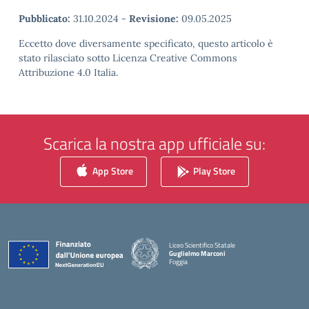
Pubblicato:
31.10.2024
-
Revisione:
09.05.2025
Eccetto dove diversamente specificato, questo articolo è
stato rilasciato sotto Licenza Creative Commons
Attribuzione 4.0 Italia.
Scarica la nostra app ufficiale su:
App Store
Play Store
Liceo Scientifico Statale
Guglielmo Marconi
Foggia
— Visita la pagina iniziale della scuola