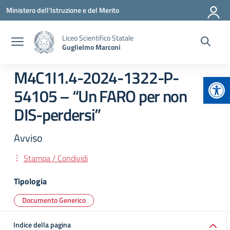
Vai ai contenuti
Vai al menu di navigazione
Vai al footer
Ministero dell'Istruzione e del Merito
Liceo Scientifico Statale
Guglielmo Marconi
M4C1I1.4-2024-1322-P-
Apr
54105 – “Un FARO per non
DIS-perdersi”
Avviso
Stampa / Condividi
Tipologia
Documento Generico
Indice della pagina