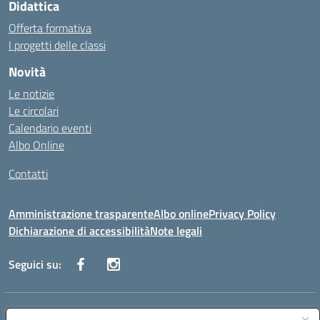
Didattica
Offerta formativa
I progetti delle classi
Novità
Le notizie
Le circolari
Calendario eventi
Albo Online
Contatti
Amministrazione trasparente
Albo online
Privacy Policy
Dichiarazione di accessibilità
Note legali
Seguici su:
Indirizzo:
Via Danimarca, 25 - 71100 FOGGIA (FG)