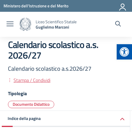
Vai ai contenuti
Vai al menu di navigazione
Vai al footer
Ministero dell'Istruzione e del Merito
Liceo Scientifico Statale
Guglielmo Marconi
Calendario scolastico a.s.
Apr
2026/27
Calendario scolastico a.s.2026/27
Stampa / Condividi
Tipologia
Documento Didattico
Indice della pagina