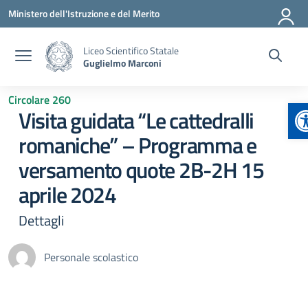
Vai ai contenuti
Vai al menu di navigazione
Vai al footer
Ministero dell'Istruzione e del Merito
Liceo Scientifico Statale
Guglielmo Marconi
Circolare 260
A
Visita guidata “Le cattedralli
romaniche” – Programma e
versamento quote 2B-2H 15
aprile 2024
Dettagli
Personale scolastico