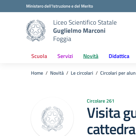
Vai ai contenuti
Vai al menu di navigazione
Vai al footer
Ministero dell'Istruzione e del Merito
Liceo Scientifico Statale
Guglielmo Marconi
Foggia
Scuola
Servizi
Novità
Didattica
Home
Novità
Le circolari
Circolari per alun
Circolare 261
Visita g
cattedra