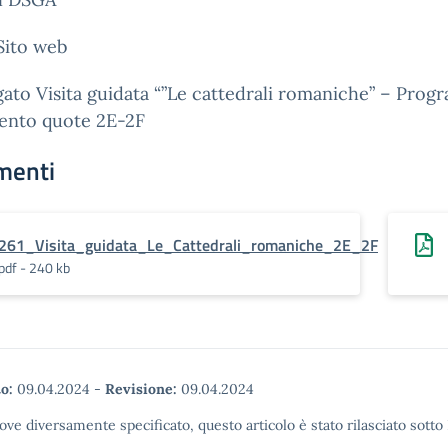
Sito web
gato Visita guidata “”Le cattedrali romaniche” – Pro
ento quote 2E-2F
menti
261_Visita_guidata_Le_Cattedrali_romaniche_2E_2F
pdf - 240 kb
o:
09.04.2024
-
Revisione:
09.04.2024
ove diversamente specificato, questo articolo è stato rilasciato sott