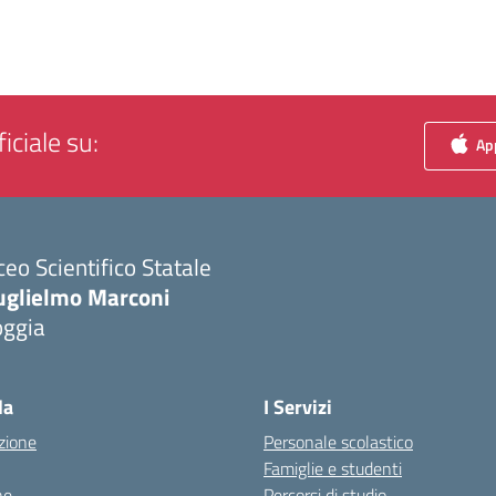
iciale su:
App
ceo Scientifico Statale
uglielmo Marconi
oggia
Visita la pagina iniziale della scuola
la
I Servizi
zione
Personale scolastico
Famiglie e studenti
ne
Percorsi di studio