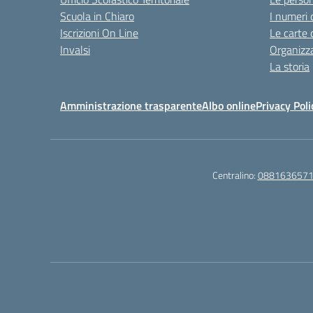
Scuola in Chiaro
I numeri 
Iscrizioni On Line
Le carte 
Invalsi
Organizz
La storia
Amministrazione trasparente
Albo online
Privacy Poli
Centralino:
088163657