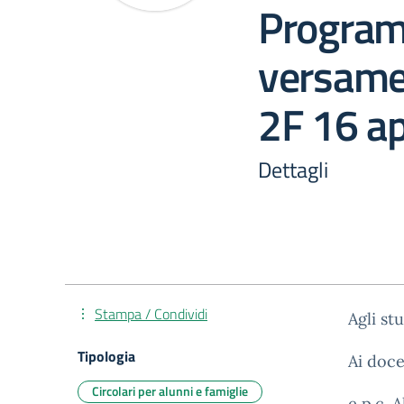
Progra
versame
2F 16 ap
Dettagli
Stampa / Condividi
Agli st
Tipologia
Ai doc
Circolari per alunni e famiglie
e p.c. 