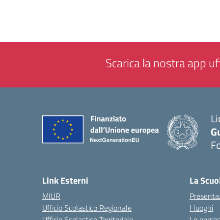
Scarica la nostra app uff
Li
G
F
— 
Link Esterni
La Scuo
MIUR
Presenta
Ufficio Scolastico Regionale
I luoghi
Ufficio Scolastico Territoriale
Le perso