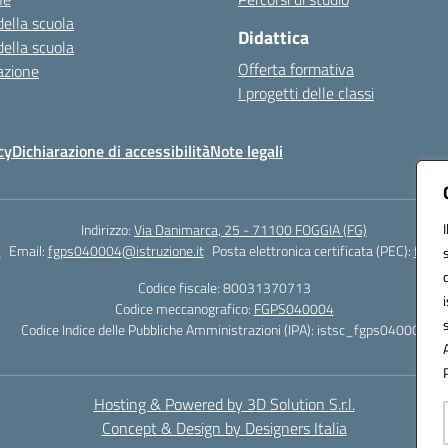
della scuola
Didattica
della scuola
Offerta formativa
azione
I progetti delle classi
cy
Dichiarazione di accessibilità
Note legali
Indirizzo:
Via Danimarca, 25 - 71100 FOGGIA (FG)
1
Email:
fgps040004@istruzione.it
Posta elettronica certificata (PEC):
fgps0
Codice fiscale: 80031370713
Codice meccanografico:
FGPS040004
Codice Indice delle Pubbliche Amministrazioni (IPA): istsc_fgps040004
Hosting & Powered by 3D Solution S.r.l.
Concept & Design by Designers Italia