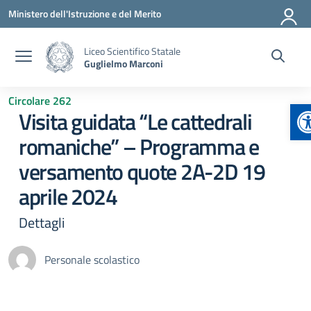
Vai ai contenuti
Vai al menu di navigazione
Vai al footer
Ministero dell'Istruzione e del Merito
Liceo Scientifico Statale
Guglielmo Marconi
Circolare 262
A
Visita guidata “Le cattedrali
romaniche” – Programma e
versamento quote 2A-2D 19
aprile 2024
Dettagli
Personale scolastico