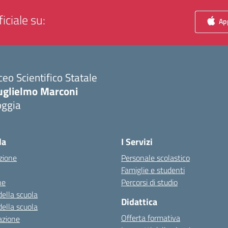
iciale su:
App
ceo Scientifico Statale
uglielmo Marconi
oggia
Visita la pagina iniziale della scuola
la
I Servizi
zione
Personale scolastico
Famiglie e studenti
ne
Percorsi di studio
della scuola
Didattica
della scuola
Offerta formativa
azione