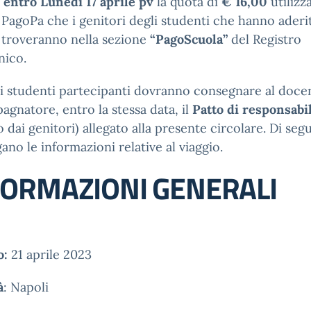
e
entro Lunedì 17 aprile pv
la quota di
€ 16,00
utilizz
o PagoPa che i genitori degli studenti che hanno aderi
 troveranno nella sezione
“PagoScuola”
del Registro
nico.
li studenti partecipanti dovranno consegnare al doce
gnatore, entro la stessa data, il
Patto di responsabil
o dai genitori) allegato alla presente circolare. Di segu
gano le informazioni relative al viaggio.
FORMAZIONI GENERALI
o:
21 aprile 2023
à
: Napoli