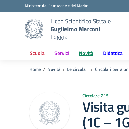
Vai ai contenuti
Vai al menu di navigazione
Vai al footer
Ministero dell'Istruzione e del Merito
Liceo Scientifico Statale
Guglielmo Marconi
Foggia
Scuola
Servizi
Novità
Didattica
Home
Novità
Le circolari
Circolari per alun
Circolare 215
Visita g
(1C – 1