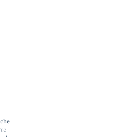
o che
rre