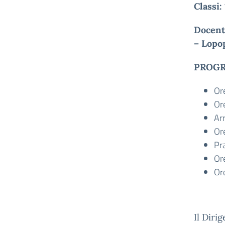
Classi:
Docent
– Lopop
PROG
Ore
Or
Arr
Or
Pr
Or
Or
Il Diri