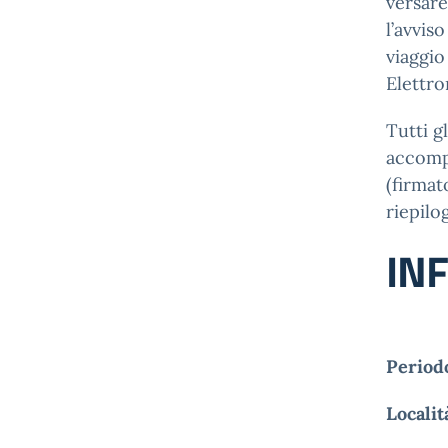
versar
l’avvis
viaggio
Elettro
Tutti g
accompa
(firmat
riepilo
IN
Period
Localit