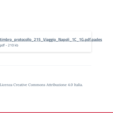
timbro_protocollo_215_Viaggio_Napoli_1C_1G.pdf.pades
pdf - 210 kb
o Licenza Creative Commons Attribuzione 4.0 Italia.