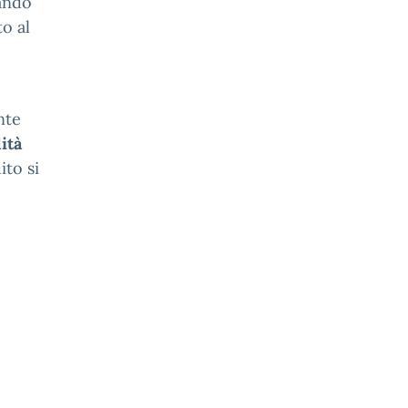
ando
to al
nte
ità
ito si