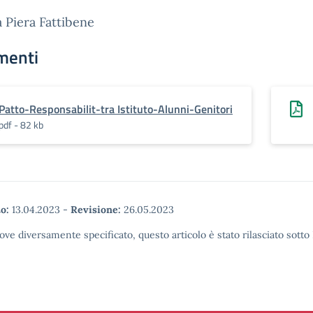
a Piera Fattibene
menti
Patto-Responsabilit-tra Istituto-Alunni-Genitori
pdf - 82 kb
o:
13.04.2023
-
Revisione:
26.05.2023
ove diversamente specificato, questo articolo è stato rilasciato sott