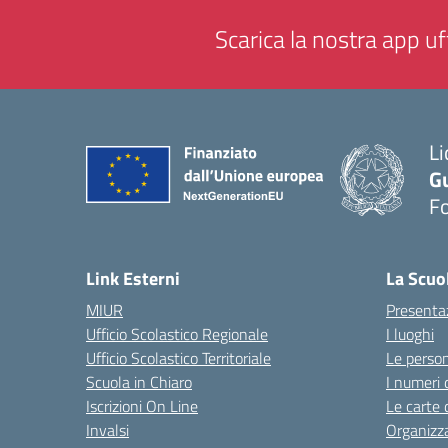
Scarica la nostra app uff
Li
G
F
— 
Link Esterni
La Scuo
MIUR
Presenta
Ufficio Scolastico Regionale
I luoghi
Ufficio Scolastico Territoriale
Le perso
Scuola in Chiaro
I numeri 
Iscrizioni On Line
Le carte 
Invalsi
Organizz