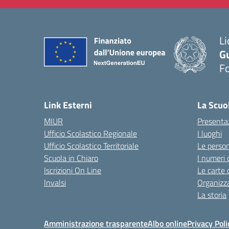
Li
G
F
— 
Link Esterni
La Scuo
MIUR
Presenta
Ufficio Scolastico Regionale
I luoghi
Ufficio Scolastico Territoriale
Le perso
Scuola in Chiaro
I numeri 
Iscrizioni On Line
Le carte 
Invalsi
Organizz
La storia
Amministrazione trasparente
Albo online
Privacy Poli