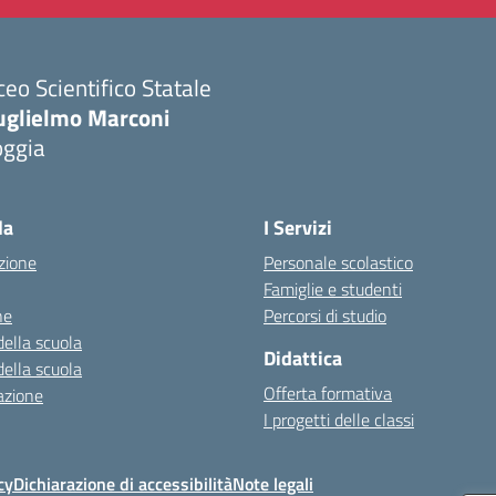
ceo Scientifico Statale
uglielmo Marconi
oggia
Visita la pagina iniziale della scuola
la
I Servizi
zione
Personale scolastico
Famiglie e studenti
ne
Percorsi di studio
della scuola
Didattica
della scuola
Offerta formativa
azione
I progetti delle classi
cy
Dichiarazione di accessibilità
Note legali