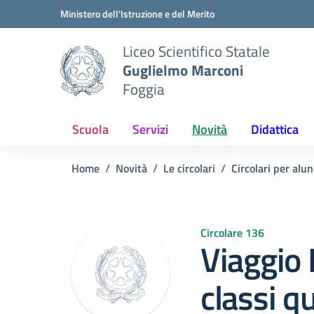
Vai ai contenuti
Vai al menu di navigazione
Vai al footer
Ministero dell'Istruzione e del Merito
Liceo Scientifico Statale
Guglielmo Marconi
Foggia
Scuola
Servizi
Novità
Didattica
Home
Novità
Le circolari
Circolari per alun
Circolare 136
Viaggio
classi q