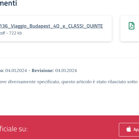
menti
136_Viaggio_Budapest_4Q_e_CLASSI_QUINTE
pdf - 722 kb
o:
04.01.2024
-
Revisione:
04.01.2024
ove diversamente specificato, questo articolo è stato rilasciato sott
iciale su:
App