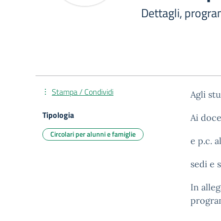
Dettagli, progr
Stampa / Condividi
Agli st
Tipologia
Ai doc
Circolari per alunni e famiglie
e p.c. 
sedi e 
In alle
program