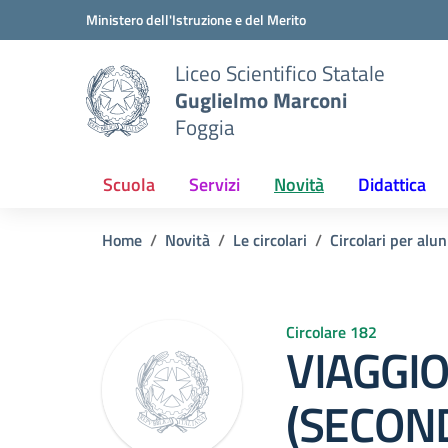
Vai ai contenuti
Vai al menu di navigazione
Vai al footer
Ministero dell'Istruzione e del Merito
Liceo Scientifico Statale
Guglielmo Marconi
Foggia
Scuola
Servizi
Novità
Didattica
Home
Novità
Le circolari
Circolari per alun
Circolare 182
VIAGGIO
(SECOND