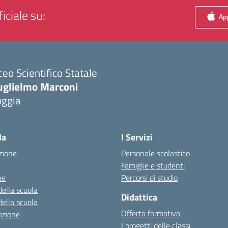
iciale su:
App
ceo Scientifico Statale
uglielmo Marconi
oggia
Visita la pagina iniziale della scuola
la
I Servizi
zione
Personale scolastico
Famiglie e studenti
ne
Percorsi di studio
della scuola
Didattica
della scuola
Offerta formativa
azione
I progetti delle classi