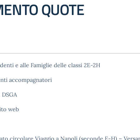
ENTO QUOTE
udenti e alle Famiglie delle classi 2E-2H
enti accompagnatori
al DSGA
ito web
gato circolare Viaggio a Napoli (seconde E-H) – Vers