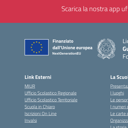
Scarica la nostra app uff
Li
G
F
— 
Link Esterni
La Scuo
MIUR
Presenta
Ufficio Scolastico Regionale
I luoghi
Ufficio Scolastico Territoriale
Le perso
Scuola in Chiaro
I numeri 
Iscrizioni On Line
Le carte 
Invalsi
Organizz
La storia