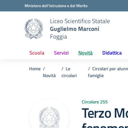
Vai ai contenuti
Vai al menu di navigazione
Vai al footer
Ministero dell'Istruzione e del Merito
Liceo Scientifico Statale
Guglielmo Marconi
Foggia
Scuola
Servizi
Novità
Didattica
Home
Le
Circolari per alunn
Novità
circolari
famiglie
Circolare 255
Terzo Mo