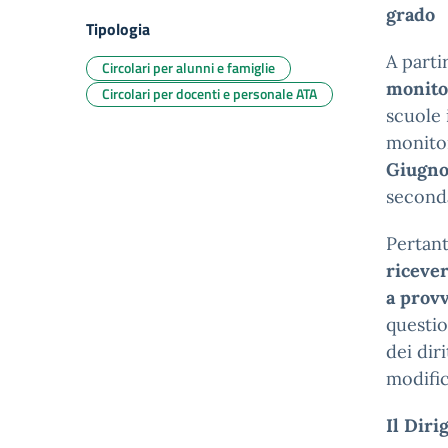
grado
Tipologia
A parti
Circolari per alunni e famiglie
monito
Circolari per docenti e personale ATA
scuole 
monitor
Giugno
second
Pertan
ricever
a prov
questio
dei dir
modific
Il Diri