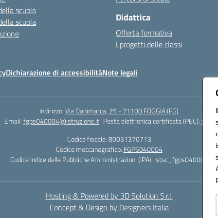
della scuola
Didattica
della scuola
Offerta formativa
azione
I progetti delle classi
cy
Dichiarazione di accessibilità
Note legali
Indirizzo:
Via Danimarca, 25 - 71100 FOGGIA (FG)
1
Email:
fgps040004@istruzione.it
Posta elettronica certificata (PEC):
fgps0
Codice fiscale: 80031370713
Codice meccanografico:
FGPS040004
Codice Indice delle Pubbliche Amministrazioni (IPA): istsc_fgps040004
Hosting & Powered by 3D Solution S.r.l.
Concept & Design by Designers Italia