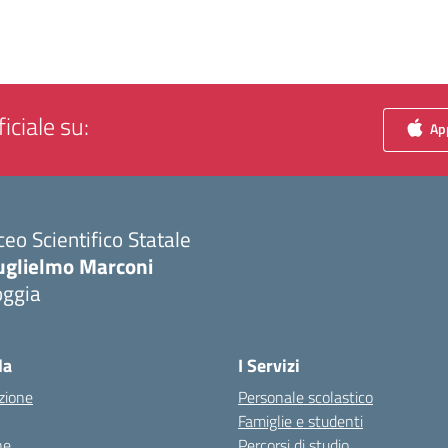
iciale su:
App
ceo Scientifico Statale
uglielmo Marconi
oggia
Visita la pagina iniziale della scuola
la
I Servizi
zione
Personale scolastico
Famiglie e studenti
ne
Percorsi di studio