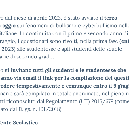
re dal mese di aprile 2023, è stato avviato il
terzo
raggio
sui fenomeni di bullismo e cyberbullismo nell
italiane. In continuità con il primo e secondo anno di
aggio, i questionari sono rivolti, nella prima fase (
ent
 2023
) alle studentesse e agli studenti delle scuole
arie di secondo grado.
to
si invitano tutti gli studenti e le studentesse che
anno via email il link per la compilazione del quest
vedere tempestivamente e comunque entro il 9 giu
nario sarà compilato in totale anonimato, nel pieno r
itti riconosciuti dal Regolamento (UE) 2016/679 (com
ato dal D.lgs. n. 101/2018)
gente Scolastico