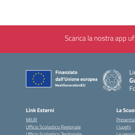
Scarica la nostra app uff
Li
G
F
— 
Link Esterni
La Scuo
MIUR
Presenta
Ufficio Scolastico Regionale
I luoghi
Ufficio Scolastico Territoriale
Le perso