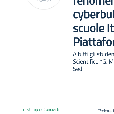
fenomeni
cyberbul
scuole It
Piattafo
A tutti gli stude
Scientifico “G. 
Sedi
Stampa / Condividi
Prima f