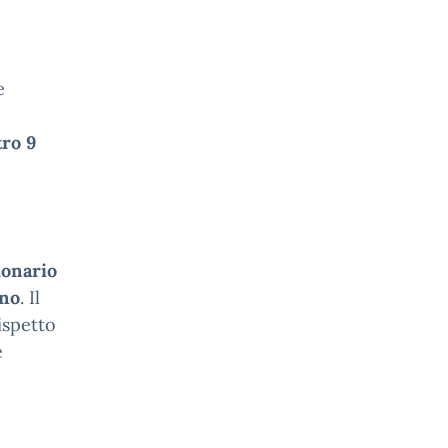
e
ro 9
ionario
gno
. Il
ispetto
e