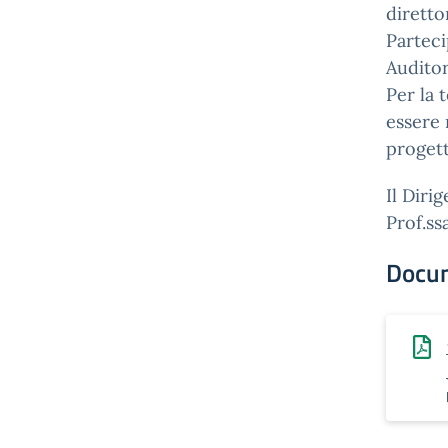
diretto
Parteci
Auditor
Per la t
essere r
progett
Il Diri
Prof.ss
Docu