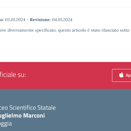
o:
03.01.2024
-
Revisione:
04.01.2024
ove diversamente specificato, questo articolo è stato rilasciato sott
iciale su:
App
ceo Scientifico Statale
uglielmo Marconi
oggia
Visita la pagina iniziale della scuola