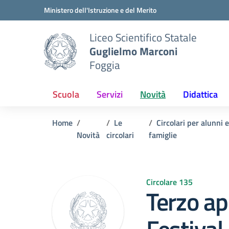
Vai ai contenuti
Vai al menu di navigazione
Vai al footer
Ministero dell'Istruzione e del Merito
Liceo Scientifico Statale
Guglielmo Marconi
Foggia
Scuola
Servizi
Novità
Didattica
Home
Le
Circolari per alunni e
Novità
circolari
famiglie
Circolare 135
Terzo a