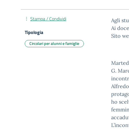
Stampa / Condividi
Agli st
Ai doce
Tipologia
Sito w
Circolari per alunni e famiglie
Martedì
G. Marc
incontr
Alfredo
protag
ho scel
femmini
accadut
L’incon