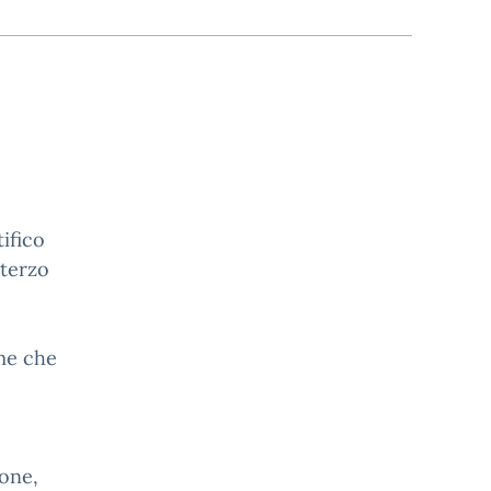
ifico
 terzo
me che
tone,