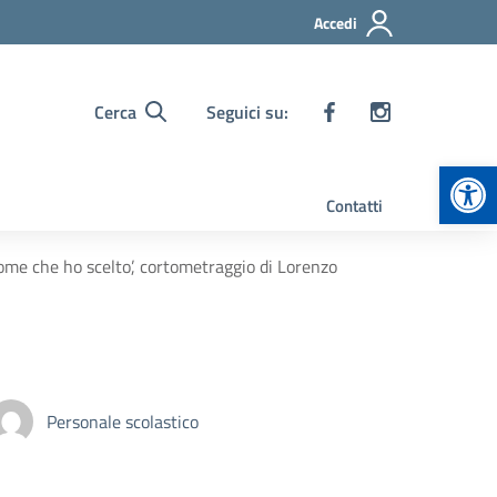
Accedi
Cerca
Seguici su:
Apr
Contatti
ome che ho scelto’, cortometraggio di Lorenzo
Personale scolastico