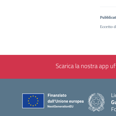
Pubblicat
Eccetto d
Scarica la nostra app uff
Li
G
F
— 