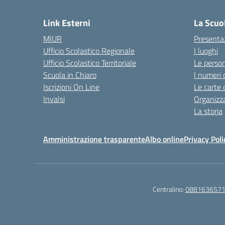
Link Esterni
La Scuo
MIUR
Presenta
Ufficio Scolastico Regionale
I luoghi
Ufficio Scolastico Territoriale
Le perso
Scuola in Chiaro
I numeri 
Iscrizioni On Line
Le carte 
Invalsi
Organizz
La storia
Amministrazione trasparente
Albo online
Privacy Poli
Centralino:
088163657