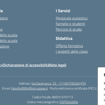
la
I Servizi
zione
Personale scolastico
Famiglie e studenti
ne
Percorsi di studio
della scuola
Didattica
della scuola
Offerta formativa
azione
I progetti delle classi
cy
Dichiarazione di accessibilità
Note legali
Indirizzo:
Via Danimarca, 25 - 71100 FOGGIA (FG)
1
Email:
fgps040004@istruzione.it
Posta elettronica certificata (PEC):
fgps0
Codice fiscale: 80031370713
Codice meccanografico:
FGPS040004