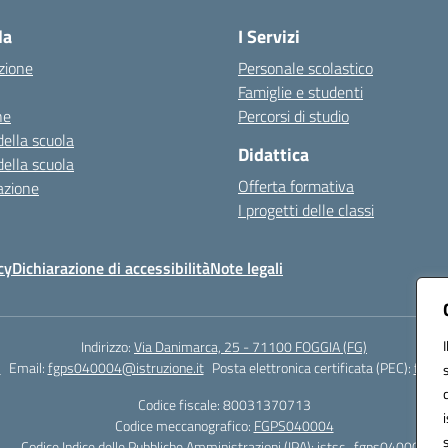
la
I Servizi
zione
Personale scolastico
Famiglie e studenti
ne
Percorsi di studio
della scuola
Didattica
della scuola
Offerta formativa
azione
I progetti delle classi
cy
Dichiarazione di accessibilità
Note legali
Indirizzo:
Via Danimarca, 25 - 71100 FOGGIA (FG)
1
Email:
fgps040004@istruzione.it
Posta elettronica certificata (PEC):
fgps0
Codice fiscale: 80031370713
Codice meccanografico:
FGPS040004
Codice Indice delle Pubbliche Amministrazioni (IPA): istsc_fgps040004