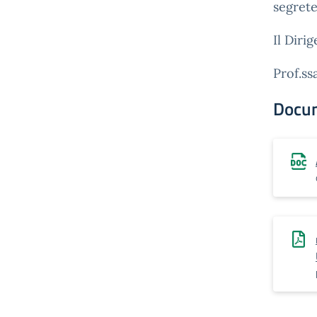
segret
Il Diri
Prof.ss
Docu