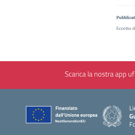
Pubblicat
Eccetto d
Scarica la nostra app uff
Li
G
F
— 