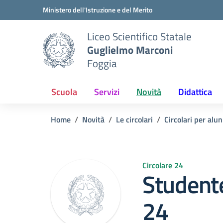
Vai ai contenuti
Vai al menu di navigazione
Vai al footer
Ministero dell'Istruzione e del Merito
Liceo Scientifico Statale
Guglielmo Marconi
Foggia
Scuola
Servizi
Novità
Didattica
Home
Novità
Le circolari
Circolari per alun
Circolare 24
Student
24