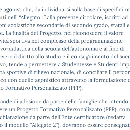
e agonistiche, da individuarsi sulla base di specifici re
i nell’ “Allegato 1” alla presente circolare, iscritti ad
ioni scolastiche secondarie di secondo grado, statali e
ie. La finalità del Progetto, nel riconoscere il valore
tività sportiva nel complesso della programmazione
vo-didattica della scuola dell’autonomia e al fine di
ere il diritto allo studio e il conseguimento del suc
vo, tende a permettere a Studentesse e Studenti imp
vità sportive di rilievo nazionale, di conciliare il perco
ico con quello agonistico attraverso la formulazione 
o Formativo Personalizzato (PFP).
nde di adesione da parte delle famiglie che intendo
ere un Progetto Formativo Personalizzato (PFP), com
ichiarazione da parte dell’Ente certificatore (redatta
 il modello “Allegato 2”), dovranno essere consegnat