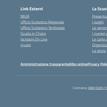
Link Esterni
La Scuo
MIUR
Presenta
Ufficio Scolastico Regionale
I luoghi
Ufficio Scolastico Territoriale
Le perso
Scuola in Chiaro
I numeri 
Iscrizioni On Line
Le carte 
Invalsi
Organizz
La storia
Amministrazione trasparente
Albo online
Privacy Poli
Centralino:
088163657