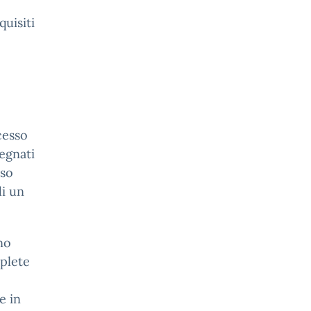
quisiti
cesso
egnati
rso
di un
no
plete
e in