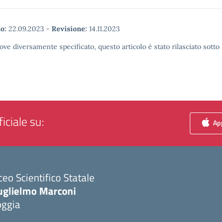
o:
22.09.2023
-
Revisione:
14.11.2023
ove diversamente specificato, questo articolo è stato rilasciato sott
iciale su:
App
ceo Scientifico Statale
uglielmo Marconi
oggia
Visita la pagina iniziale della scuola