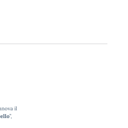
nnova il
ello
”,