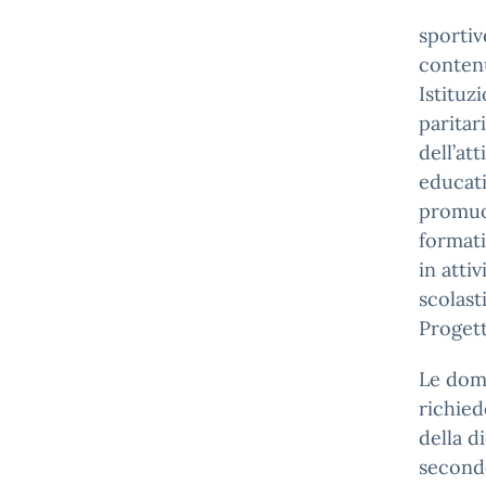
sportiv
contenut
Istituz
paritar
dell’at
educati
promuov
formati
in atti
scolast
Progett
Le doma
richied
della d
secondo