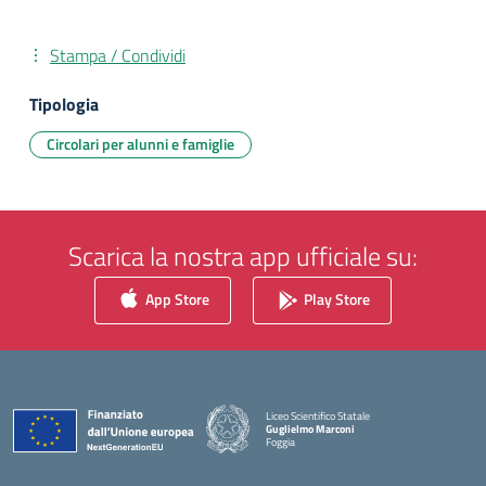
Stampa / Condividi
Tipologia
Circolari per alunni e famiglie
Scarica la nostra app ufficiale su:
App Store
Play Store
Liceo Scientifico Statale
Guglielmo Marconi
Foggia
— Visita la pagina iniziale della scuola