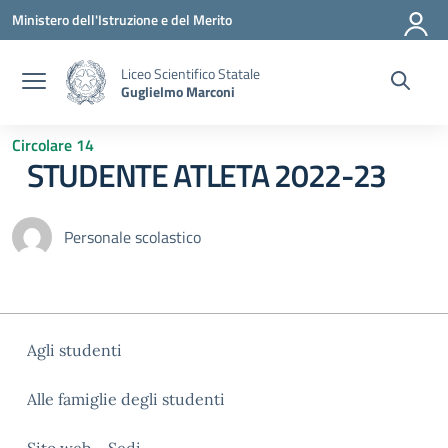
Vai ai contenuti
Vai al menu di navigazione
Vai al footer
Ministero dell'Istruzione e del Merito
Liceo Scientifico Statale
Guglielmo Marconi
Circolare 14
STUDENTE ATLETA 2022-23
Personale scolastico
Agli studenti
Alle famiglie degli studenti