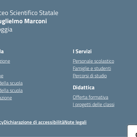
ceo Scientifico Statale
uglielmo Marconi
oggia
Visita la pagina iniziale della scuola
la
I Servizi
zione
Personale scolastico
Famiglie e studenti
ne
Percorsi di studio
della scuola
Didattica
della scuola
Offerta formativa
azione
I progetti delle classi
cy
Dichiarazione di accessibilità
Note legali