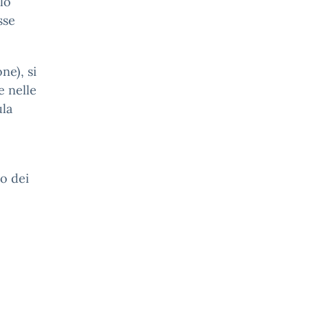
lo
sse
ne), si
e nelle
ula
o dei