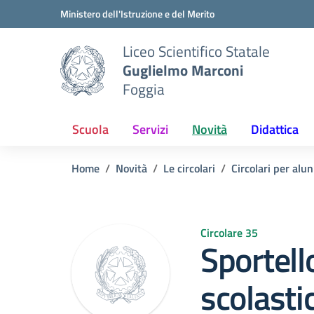
Vai ai contenuti
Vai al menu di navigazione
Vai al footer
Ministero dell'Istruzione e del Merito
Liceo Scientifico Statale
Guglielmo Marconi
Foggia
Scuola
Servizi
Novità
Didattica
Home
Novità
Le circolari
Circolari per alun
Circolare 35
Sportell
scolasti