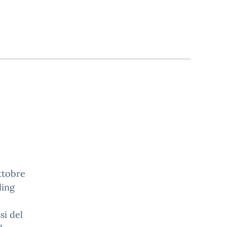
ottobre
ling
si del