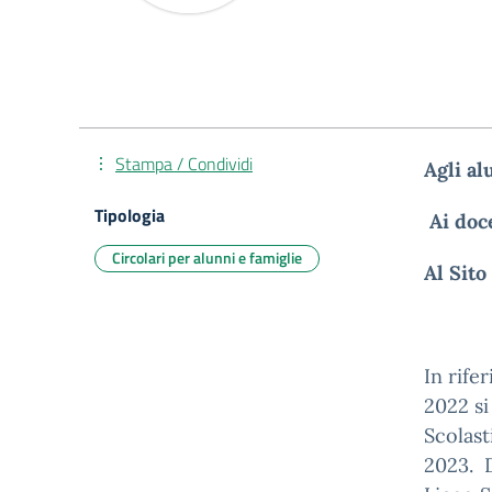
Stampa / Condividi
Agli al
Tipologia
Ai doc
Circolari per alunni e famiglie
Al Si
In rife
2022 si
Scolast
2023. D