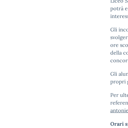
Liceo S
potrà e
interes
Gli inc
svolger
ore sco
della c
concord
Gli alu
propri 
Per ult
referen
antonie
Orari s