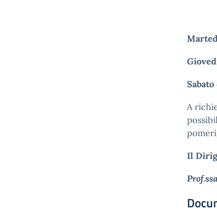
Marted
Giovedì
Sabato
A richi
possibi
pomerig
Il Diri
Prof.ss
Docu