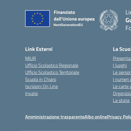
Li
G
F
— 
Link Esterni
La Scuo
MIUR
Presenta
Ufficio Scolastico Regionale
I luoghi
Ufficio Scolastico Territoriale
Le perso
Scuola in Chiaro
I numeri 
Iscrizioni On Line
Le carte 
Invalsi
Organizz
La storia
Amministrazione trasparente
Albo online
Privacy Poli