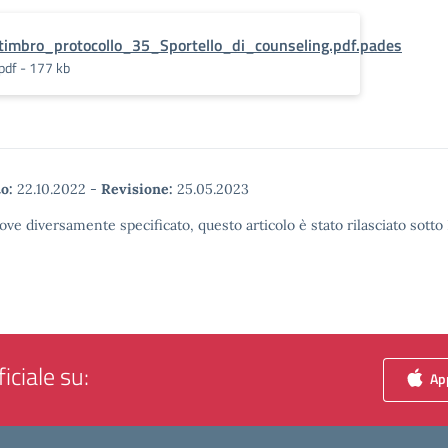
timbro_protocollo_35_Sportello_di_counseling.pdf.pades
pdf - 177 kb
o:
22.10.2022
-
Revisione:
25.05.2023
ove diversamente specificato, questo articolo è stato rilasciato sott
iciale su:
App