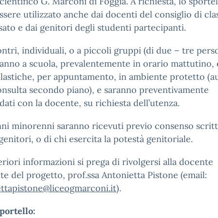
cientifico G. Marconi di Foggia. A richiesta, lo sportel
ssere utilizzato anche dai docenti del consiglio di cla
sato e dai genitori degli studenti partecipanti.
ontri, individuali, o a piccoli gruppi (di due – tre perso
anno a scuola, prevalentemente in orario mattutino, 
lastiche, per appuntamento, in ambiente protetto (a
onsulta secondo piano), e saranno preventivamente
ati con la docente, su richiesta dell’utenza.
nni minorenni saranno ricevuti previo consenso scritt
genitori, o di chi esercita la potestà genitoriale.
eriori informazioni si prega di rivolgersi alla docente
te del progetto, prof.ssa Antonietta Pistone (email:
ttapistone@liceogmarconi.it
).
portello: