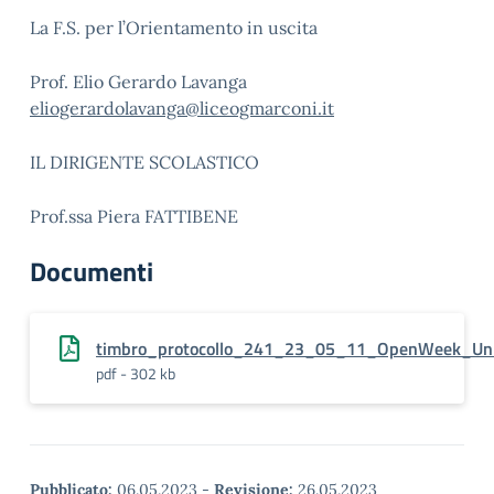
La F.S. per l’Orientamento in uscita
Prof. Elio Gerardo Lavanga
eliogerardolavanga@liceogmarconi.it
IL DIRIGENTE SCOLASTICO
Prof.ssa Piera FATTIBENE
Documenti
timbro_protocollo_241_23_05_11_OpenWeek_Uni
pdf - 302 kb
Pubblicato:
06.05.2023
-
Revisione:
26.05.2023