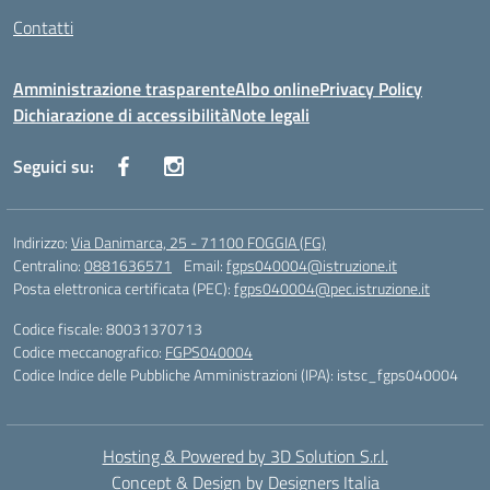
Contatti
Amministrazione trasparente
Albo online
Privacy Policy
Dichiarazione di accessibilità
Note legali
Seguici su:
Indirizzo:
Via Danimarca, 25 - 71100 FOGGIA (FG)
Centralino:
0881636571
Email:
fgps040004@istruzione.it
Posta elettronica certificata (PEC):
fgps040004@pec.istruzione.it
Codice fiscale: 80031370713
Codice meccanografico:
FGPS040004
Codice Indice delle Pubbliche Amministrazioni (IPA): istsc_fgps040004
Hosting & Powered by 3D Solution S.r.l.
Concept & Design by Designers Italia