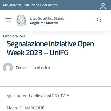
Vai ai contenuti
Vai al menu di navigazione
Vai al footer
Ministero dell'Istruzione e del Merito
Liceo Scientifico Statale
Guglielmo Marconi
Circolare 241
Segnalazione iniziative Open
Week 2023 – UniFG
Personale scolastico
Agli studenti delle classi IIIQ-IV-V
Liceo “G. MARCONI”