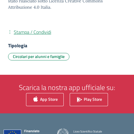
stato rilasciato sotto Licenza Creative Commons
Attribuzione 4.0 Italia.
Stampa / Condividi
Tipologia
Circolari per alunni e famiglie
Scarica la nostra app ufficiale su:
App Store
Play Store
Liceo Scientifico Statale