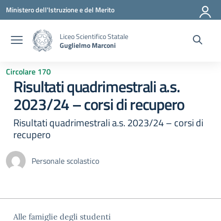
Vai ai contenuti
Vai al menu di navigazione
Vai al footer
Ministero dell'Istruzione e del Merito
Liceo Scientifico Statale
Guglielmo Marconi
Circolare 170
Risultati quadrimestrali a.s.
2023/24 – corsi di recupero
Risultati quadrimestrali a.s. 2023/24 – corsi di
recupero
Personale scolastico
Alle famiglie degli studenti