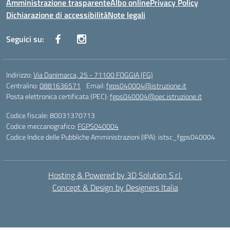
Amministrazione trasparente
Albo online
Privacy Policy
Dichiarazione di accessibilità
Note legali
Seguici su:
Indirizzo:
Via Danimarca, 25 - 71100 FOGGIA (FG)
Centralino:
0881636571
Email:
fgps040004@istruzione.it
Posta elettronica certificata (PEC):
fgps040004@pec.istruzione.it
Codice fiscale: 80031370713
Codice meccanografico:
FGPS040004
Codice Indice delle Pubbliche Amministrazioni (IPA): istsc_fgps040004
Hosting & Powered by 3D Solution S.r.l.
Concept & Design by Designers Italia