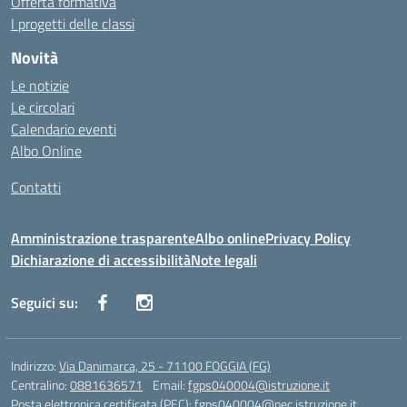
Offerta formativa
I progetti delle classi
Novità
Le notizie
Le circolari
Calendario eventi
Albo Online
Contatti
Amministrazione trasparente
Albo online
Privacy Policy
Dichiarazione di accessibilità
Note legali
Seguici su:
Indirizzo:
Via Danimarca, 25 - 71100 FOGGIA (FG)
Centralino:
0881636571
Email:
fgps040004@istruzione.it
Posta elettronica certificata (PEC):
fgps040004@pec.istruzione.it