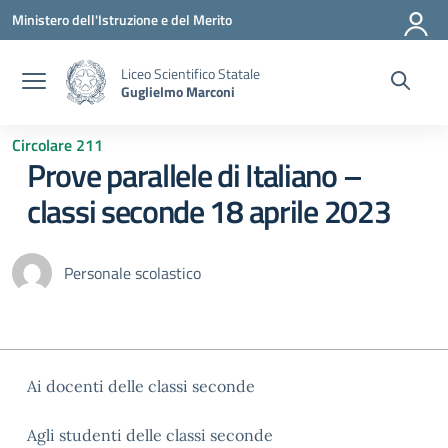
Vai ai contenuti
Vai al menu di navigazione
Vai al footer
Ministero dell'Istruzione e del Merito
Liceo Scientifico Statale
Guglielmo Marconi
Circolare 211
Prove parallele di Italiano –
classi seconde 18 aprile 2023
Personale scolastico
Ai docenti delle classi seconde
Agli studenti delle classi seconde