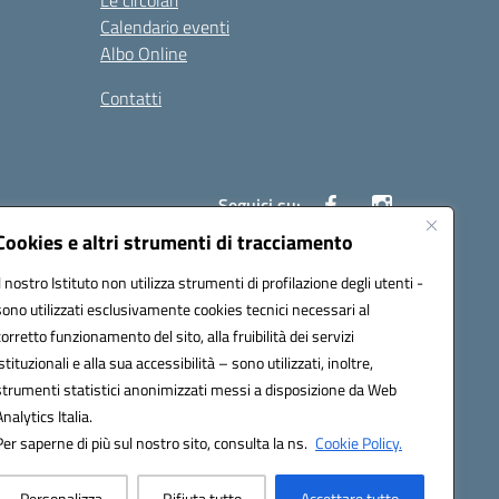
Le circolari
Calendario eventi
Albo Online
Contatti
Seguici su:
Cookies e altri strumenti di tracciamento
Il nostro Istituto non utilizza strumenti di profilazione degli utenti -
40004@pec.istruzione.it
sono utilizzati esclusivamente cookies tecnici necessari al
corretto funzionamento del sito, alla fruibilità dei servizi
istituzionali e alla sua accessibilità – sono utilizzati, inoltre,
strumenti statistici anonimizzati messi a disposizione da Web
Analytics Italia.
Per saperne di più sul nostro sito, consulta la ns.
Cookie Policy.
Personalizza
Rifiuta tutto
Accettare tutto