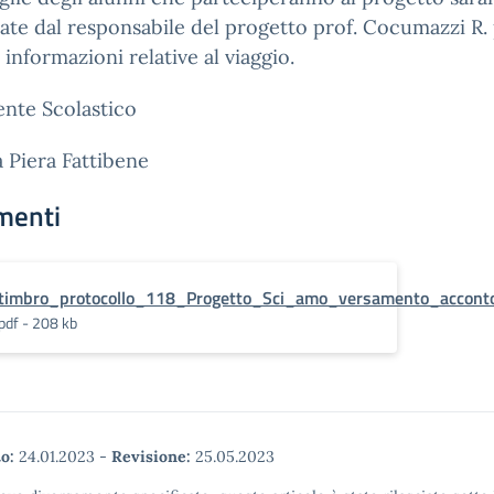
te dal responsabile del progetto prof. Cocumazzi R.
e informazioni relative al viaggio.
gente Scolastico
a Piera Fattibene
menti
timbro_protocollo_118_Progetto_Sci_amo_versamento_acconto
pdf - 208 kb
o:
24.01.2023
-
Revisione:
25.05.2023