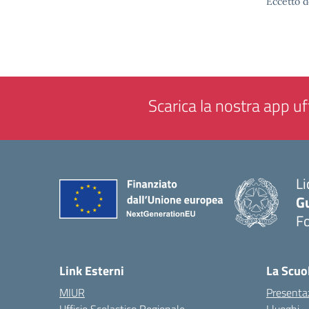
Eccetto d
Scarica la nostra app uff
Li
G
F
— 
Link Esterni
La Scuo
MIUR
Presenta