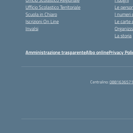
Ufficio Scolastico Regionale
I luoghi
Ufficio Scolastico Territoriale
Le perso
Scuola in Chiaro
I numeri 
Iscrizioni On Line
Le carte 
Invalsi
Organizz
La storia
Amministrazione trasparente
Albo online
Privacy Poli
Centralino:
088163657