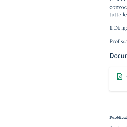
convoca
tutte l
Il Diri
Prof.ss
Docu
Pubblicat