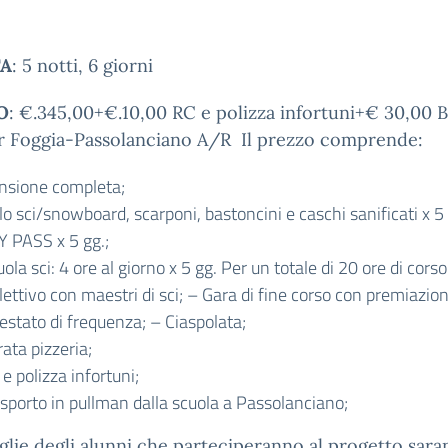
A
: 5 notti, 6 giorni
O
: €.345,00+€.10,00 RC e polizza infortuni+€ 30,00 
er Foggia-Passolanciano A/R Il prezzo comprende:
nsione completa;
o sci/snowboard, scarponi, bastoncini e caschi sanificati x 5 
Y PASS x 5 gg.;
ola sci: 4 ore al giorno x 5 gg. Per un totale di 20 ore di corso
lettivo con maestri di sci; – Gara di fine corso con premiazio
estato di frequenza; – Ciaspolata;
ata pizzeria;
e polizza infortuni;
asporto in pullman dalla scuola a Passolanciano;
glie degli alunni che parteciperanno al progetto sar