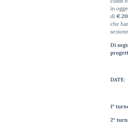
classi 
in ogg
di
€.20
che han
sezion
Di segu
progett
DATE
:
1° tur
2° tur