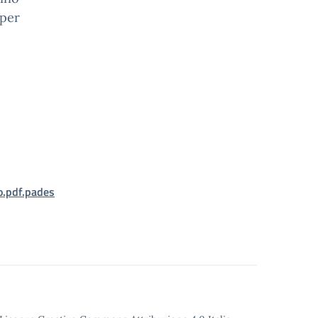
 per
.pdf.pades