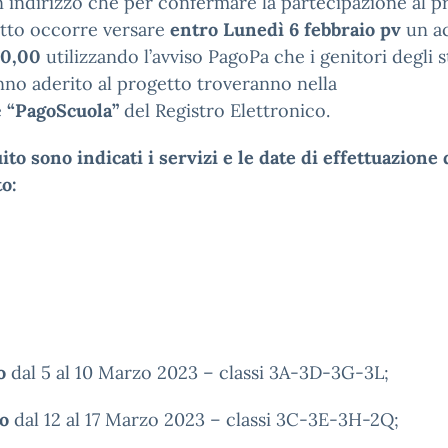
in indirizzo che per confermare la partecipazione al p
etto occorre versare
entro Lunedì 6 febbraio pv
un a
0,00
utilizzando l’avviso PagoPa che i genitori degli 
no aderito al progetto troveranno nella
e
“PagoScuola”
del Registro Elettronico.
ito sono indicati i servizi e le date di effettuazione 
o:
no
dal 5 al 10 Marzo 2023 – classi 3A-3D-3G-3L;
no
dal 12 al 17 Marzo 2023 – classi 3C-3E-3H-2Q;