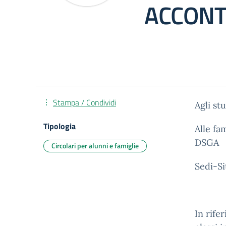
ACCON
Stampa / Condividi
Agli st
Tipologia
Alle fa
DSGA
Circolari per alunni e famiglie
Sedi-S
In rife