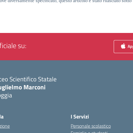
ove diversamente specificato, questo articolo è stato rilasciato sott
iciale su:
App
ceo Scientifico Statale
uglielmo Marconi
oggia
Visita la pagina iniziale della scuola
la
I Servizi
zione
Personale scolastico