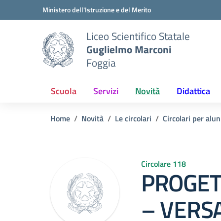
Vai ai contenuti
Vai al menu di navigazione
Vai al footer
Ministero dell'Istruzione e del Merito
Liceo Scientifico Statale
Guglielmo Marconi
Foggia
Scuola
Servizi
Novità
Didattica
Home
Novità
Le circolari
Circolari per alun
Circolare 118
PROGET
– VERS