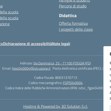
Famiglie e studenti
ne
Percorsi di studio
della scuola
Didattica
della scuola
Offerta formativa
azione
I progetti delle classi
cy
Dichiarazione di accessibilità
Note legali
Indirizzo:
Via Danimarca, 25 - 71100 FOGGIA (FG)
1
Email:
fgps040004@istruzione.it
Posta elettronica certificata (PEC):
fgps0
Codice fiscale: 80031370713
Codice meccanografico:
FGPS040004
Codice Indice delle Pubbliche Amministrazioni (IPA): istsc_fgps040004
Hosting & Powered by 3D Solution S.r.l.