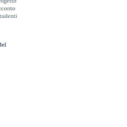
rogetto
cconto
studenti
del