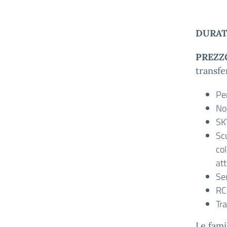
DURAT
PREZZ
transf
Pe
Nol
SK
Scu
col
att
Ser
RC 
Tr
Le fami