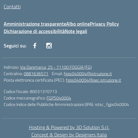
Contatti
Amministrazione trasparente
Albo online
Privacy Policy
Dichiarazione di accessibilità
Note legali
Seguici su:
Indirizzo:
Via Danimarca, 25 - 71100 FOGGIA (FG)
Centralino:
0881636571
Email:
fgps040004@istruzione.it
Posta elettronica certificata (PEC):
fgps040004@pec.istruzione.it
Codice fiscale: 80031370713
Codice meccanografico:
FGPS040004
Codice Indice delle Pubbliche Amministrazioni (IPA): istsc_fgps040004
Hosting & Powered by 3D Solution S.r.l.
Concept & Design by Designers Italia