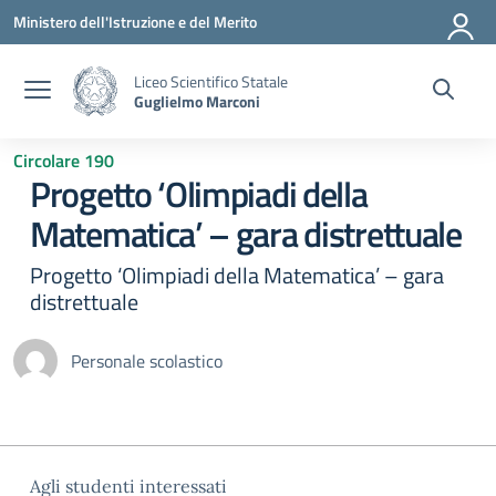
Vai ai contenuti
Vai al menu di navigazione
Vai al footer
Ministero dell'Istruzione e del Merito
Liceo Scientifico Statale
Guglielmo Marconi
Circolare 190
Progetto ‘Olimpiadi della
Matematica’ – gara distrettuale
Progetto ‘Olimpiadi della Matematica’ – gara
distrettuale
Personale scolastico
Agli studenti interessati