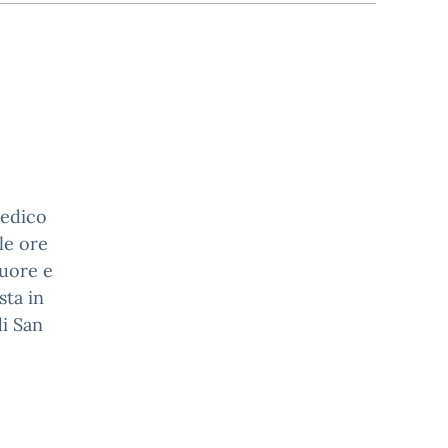
medico
le ore
cuore e
sta in
di San