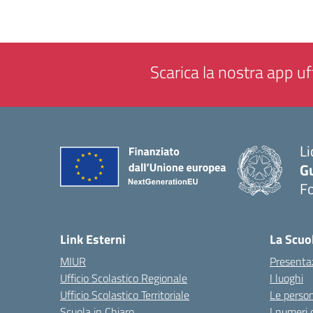
Scarica la nostra app uff
Li
G
F
— 
Link Esterni
La Scuo
MIUR
Presenta
Ufficio Scolastico Regionale
I luoghi
Ufficio Scolastico Territoriale
Le perso
Scuola in Chiaro
I numeri 