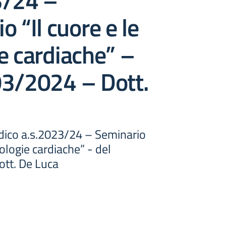
3/24 –
o “Il cuore e le
e cardiache” –
03/2024 – Dott.
ico a.s.2023/24 – Seminario
tologie cardiache” - del
tt. De Luca