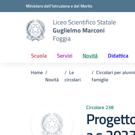
Vai ai contenuti
Vai al menu di navigazione
Vai al footer
Ministero dell'Istruzione e del Merito
Liceo Scientifico Statale
Guglielmo Marconi
Foggia
Scuola
Servizi
Novità
Didattica
Home
Le
Circolari per alunn
Novità
circolari
famiglie
Circolare 238
Progett