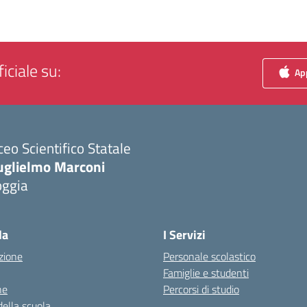
iciale su:
App
ceo Scientifico Statale
uglielmo Marconi
oggia
Visita la pagina iniziale della scuola
la
I Servizi
zione
Personale scolastico
Famiglie e studenti
ne
Percorsi di studio
della scuola