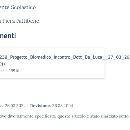
gente Scolastico
a Piera Fattibene
menti
238_Progetto_Biomedico_Incontro_Dott_De_Luca__27_03_202
(1)
pdf - 235 kb
o:
26.03.2024
-
Revisione:
26.03.2024
ove diversamente specificato, questo articolo è stato rilasciato sott