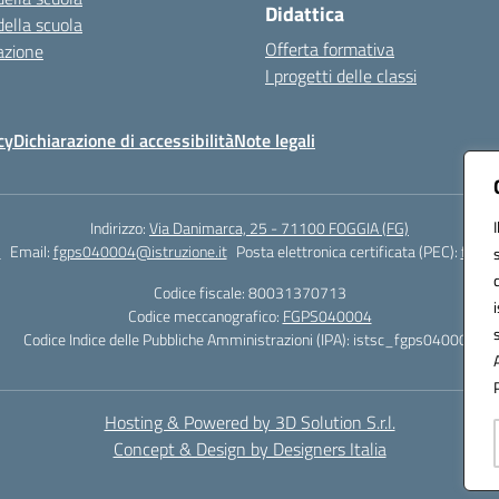
Didattica
della scuola
Offerta formativa
azione
I progetti delle classi
cy
Dichiarazione di accessibilità
Note legali
Indirizzo:
Via Danimarca, 25 - 71100 FOGGIA (FG)
1
Email:
fgps040004@istruzione.it
Posta elettronica certificata (PEC):
fgps0
Codice fiscale: 80031370713
Codice meccanografico:
FGPS040004
Codice Indice delle Pubbliche Amministrazioni (IPA): istsc_fgps040004
Hosting & Powered by 3D Solution S.r.l.
Concept & Design by Designers Italia