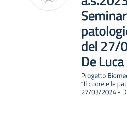
a.s.202
Seminari
patologi
del 27/
De Luca
Progetto Biomed
“Il cuore e le pa
27/03/2024 - Do