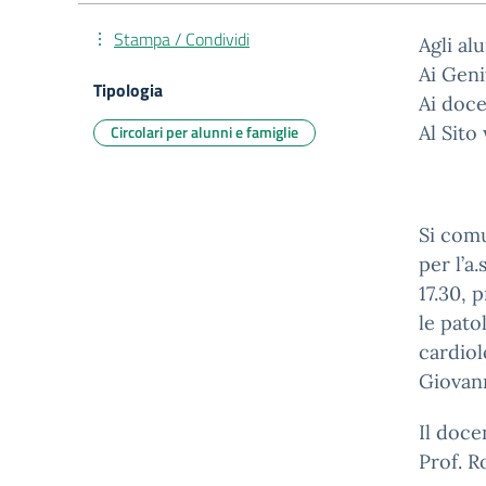
Stampa / Condividi
Agli al
Ai Geni
Tipologia
Ai doce
Circolari per alunni e famiglie
Al Sito
Si comu
per l’a
17.30, p
le pato
cardiol
Giovan
Il doce
Prof. R