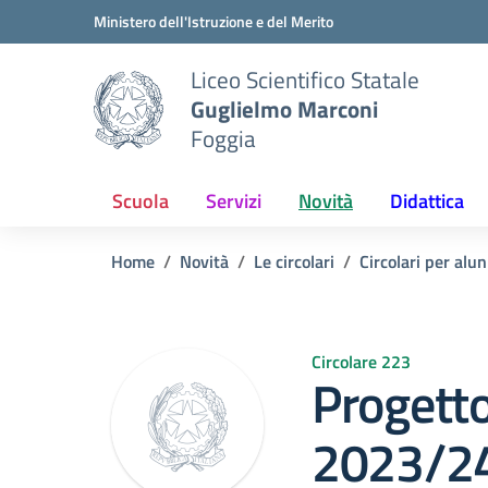
Vai ai contenuti
Vai al menu di navigazione
Vai al footer
Ministero dell'Istruzione e del Merito
Liceo Scientifico Statale
Guglielmo Marconi
Foggia
Scuola
Servizi
Novità
Didattica
Home
Novità
Le circolari
Circolari per alun
Circolare 223
Progetto
2023/24