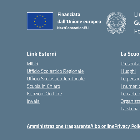
Li
G
F
— 
Link Esterni
La Scuo
MIUR
Presenta
Ufficio Scolastico Regionale
I luoghi
Ufficio Scolastico Territoriale
Le perso
Scuola in Chiaro
I numeri 
Iscrizioni On Line
Le carte 
Invalsi
Organizz
La storia
Amministrazione trasparente
Albo online
Privacy Poli