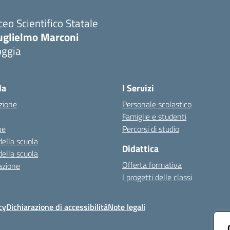
ceo Scientifico Statale
uglielmo Marconi
oggia
Visita la pagina iniziale della scuola
la
I Servizi
zione
Personale scolastico
Famiglie e studenti
ne
Percorsi di studio
della scuola
Didattica
della scuola
Offerta formativa
azione
I progetti delle classi
cy
Dichiarazione di accessibilità
Note legali