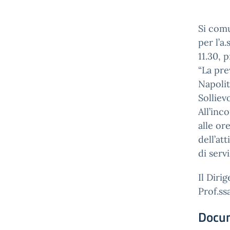
Si comu
per l’a
11.30, p
“La pre
Napolit
Solliev
All’inc
alle or
dell’at
di servi
Il Diri
Prof.ss
Docu