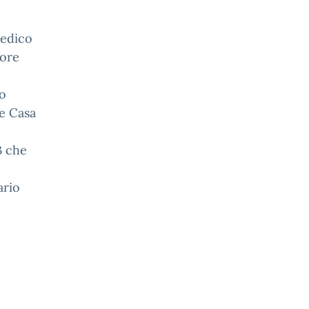
medico
 ore
co
le Casa
B che
ario