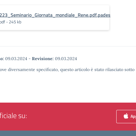
223_Seminario_Giornata_mondiale_Rene.pdf.pades
pdf - 245 kb
o:
09.03.2024
-
Revisione:
09.03.2024
ove diversamente specificato, questo articolo è stato rilasciato sott
iciale su:
App