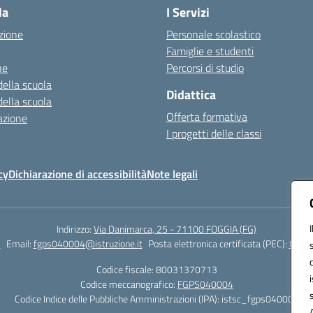
la
I Servizi
zione
Personale scolastico
Famiglie e studenti
ne
Percorsi di studio
della scuola
Didattica
della scuola
Offerta formativa
azione
I progetti delle classi
cy
Dichiarazione di accessibilità
Note legali
Indirizzo:
Via Danimarca, 25 - 71100 FOGGIA (FG)
1
Email:
fgps040004@istruzione.it
Posta elettronica certificata (PEC):
fgps0
Codice fiscale: 80031370713
Codice meccanografico:
FGPS040004
Codice Indice delle Pubbliche Amministrazioni (IPA): istsc_fgps040004