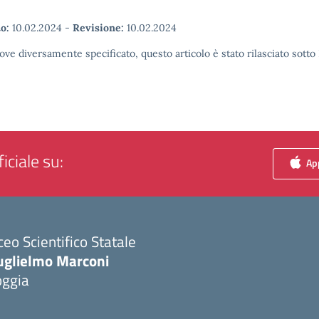
o:
10.02.2024
-
Revisione:
10.02.2024
ove diversamente specificato, questo articolo è stato rilasciato sott
iciale su:
App
ceo Scientifico Statale
uglielmo Marconi
oggia
Visita la pagina iniziale della scuola