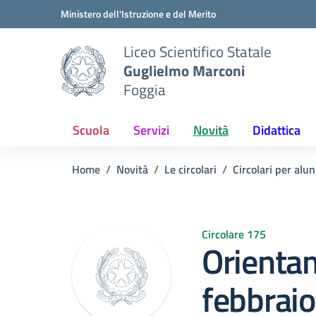
Vai ai contenuti
Vai al menu di navigazione
Vai al footer
Ministero dell'Istruzione e del Merito
Liceo Scientifico Statale
Guglielmo Marconi
Foggia
Scuola
Servizi
Novità
Didattica
Home
Novità
Le circolari
Circolari per alun
Circolare 175
Orienta
febbrai