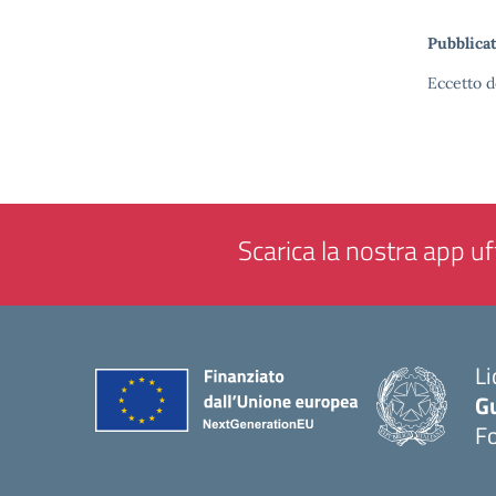
Pubblicat
Eccetto d
Scarica la nostra app uff
Li
G
F
— 