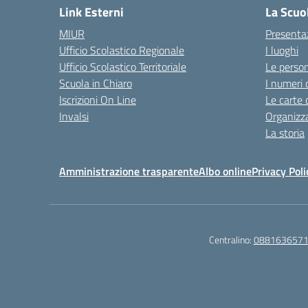
Link Esterni
La Scuo
MIUR
Presenta
Ufficio Scolastico Regionale
I luoghi
Ufficio Scolastico Territoriale
Le perso
Scuola in Chiaro
I numeri 
Iscrizioni On Line
Le carte 
Invalsi
Organizz
La storia
Amministrazione trasparente
Albo online
Privacy Poli
Centralino:
088163657