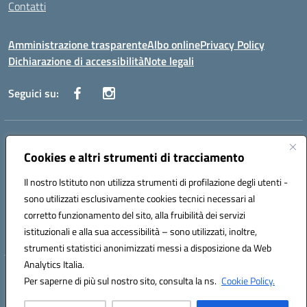
Contatti
Amministrazione trasparente
Albo online
Privacy Policy
Dichiarazione di accessibilità
Note legali
Seguici su:
Indirizzo:
Via Danimarca, 25 - 71100 FOGGIA (FG)
Centralino:
Cookies e altri strumenti di tracciamento
0881636571
Email:
fgps040004@istruzione.it
Posta elettronica certificata (PEC):
fgps040004@pec.istruzione.it
Il nostro Istituto non utilizza strumenti di profilazione degli utenti -
Codice fiscale: 80031370713
sono utilizzati esclusivamente cookies tecnici necessari al
Codice meccanografico:
FGPS040004
corretto funzionamento del sito, alla fruibilità dei servizi
Codice Indice delle Pubbliche Amministrazioni (IPA): istsc_fgps040004
istituzionali e alla sua accessibilità – sono utilizzati, inoltre,
strumenti statistici anonimizzati messi a disposizione da Web
Analytics Italia.
Hosting & Powered by 3D Solution S.r.l.
Per saperne di più sul nostro sito, consulta la ns.
Cookie Policy.
Concept & Design by Designers Italia