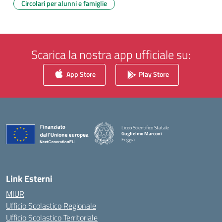
Circolari per alunni e famiglie
Scarica la nostra app ufficiale su:
App Store
Play Store
Liceo Scientifico Statale
Guglielmo Marconi
Foggia
— Visita la pagina iniziale della scuola
Link Esterni
MIUR
Ufficio Scolastico Regionale
Ufficio Scolastico Territoriale