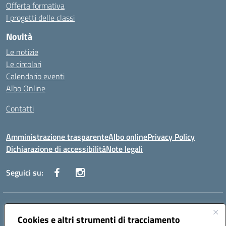
Offerta formativa
I progetti delle classi
Novità
Le notizie
Le circolari
Calendario eventi
Albo Online
Contatti
Amministrazione trasparente
Albo online
Privacy Policy
Dichiarazione di accessibilità
Note legali
Seguici su:
Indirizzo:
Via Danimarca, 25 - 71100 FOGGIA (FG)
Centralino:
Cookies e altri strumenti di tracciamento
0881636571
Email:
fgps040004@istruzione.it