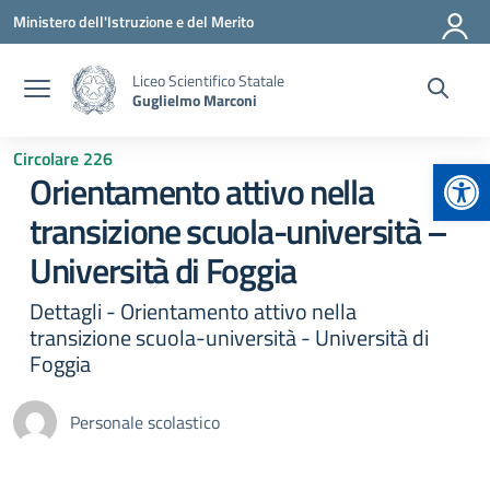
Vai ai contenuti
Vai al menu di navigazione
Vai al footer
Ministero dell'Istruzione e del Merito
Liceo Scientifico Statale
Guglielmo Marconi
Circolare 226
Apr
Orientamento attivo nella
transizione scuola-università –
Università di Foggia
Dettagli - Orientamento attivo nella
transizione scuola-università - Università di
Foggia
Personale scolastico