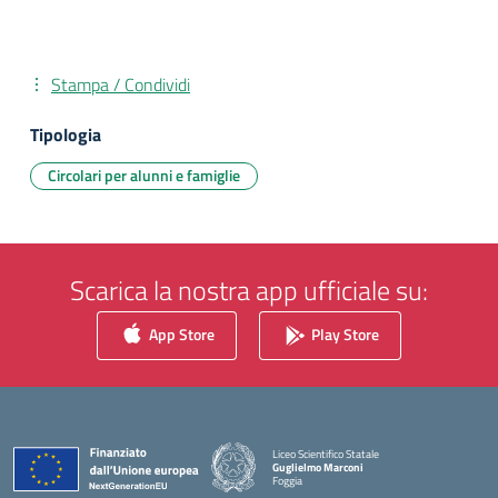
Stampa / Condividi
Tipologia
Circolari per alunni e famiglie
Scarica la nostra app ufficiale su:
App Store
Play Store
Liceo Scientifico Statale
Guglielmo Marconi
Foggia
— Visita la pagina iniziale della scuola