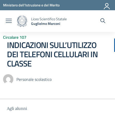
Vai ai contenuti
Vai al menu di navigazione
Vai al footer
Ministero dell'Istruzione e del Merito
Liceo Scientifico Statale
Guglielmo Marconi
Circolare 107
INDICAZIONI SULL’UTILIZZO
DEI TELEFONI CELLULARI IN
CLASSE
Personale scolastico
Agli alunni