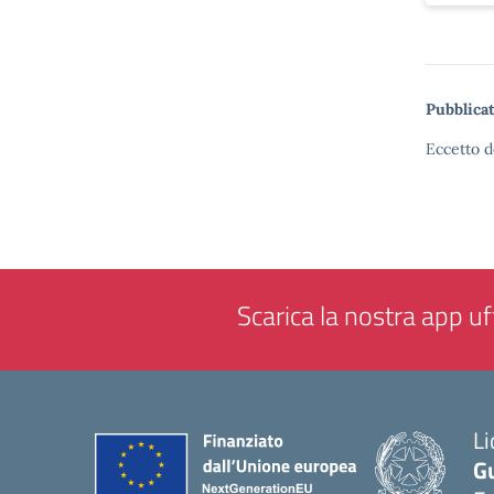
Pubblicat
Eccetto d
Scarica la nostra app uff
Li
G