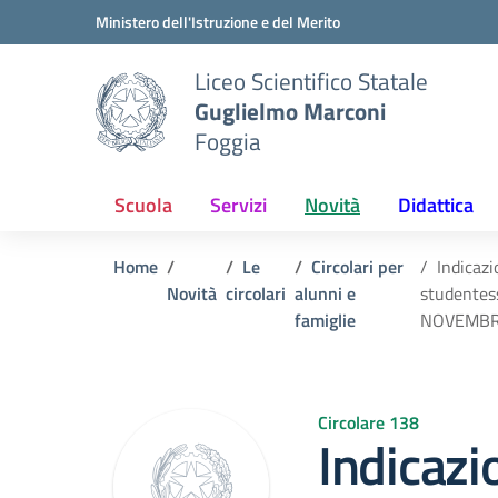
Vai ai contenuti
Vai al menu di navigazione
Vai al footer
Ministero dell'Istruzione e del Merito
Liceo Scientifico Statale
Guglielmo Marconi
Foggia
Scuola
Servizi
Novità
Didattica
Home
Le
Circolari per
Indicazi
Novità
circolari
alunni e
studentess
famiglie
NOVEMBR
Circolare 138
Indicazi