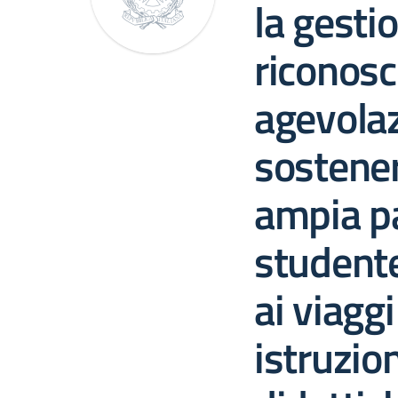
la gestio
riconosc
agevolaz
sostener
ampia pa
studente
ai viaggi
istruzio