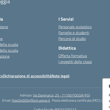
oggia
Visita la pagina iniziale della scuola
la
I Servizi
zione
Personale scolastico
Famiglie e studenti
ne
Percorsi di studio
della scuola
Didattica
della scuola
Offerta formativa
azione
I progetti delle classi
cy
Dichiarazione di accessibilità
Note legali
Indirizzo:
Via Danimarca, 25 - 71100 FOGGIA (FG)
1
Email:
fgps040004@istruzione.it
Posta elettronica certificata (PEC):
fgps0
Codice fiscale: 80031370713