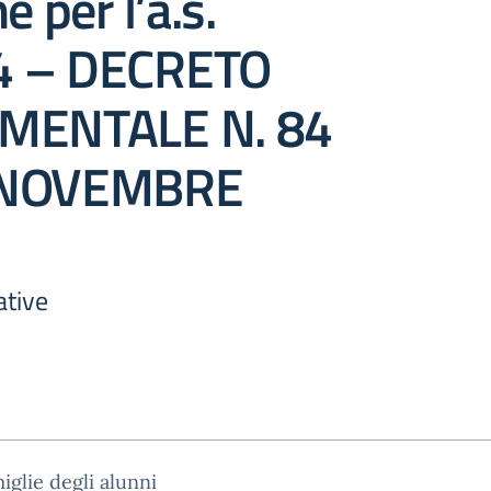
e per l’a.s.
4 – DECRETO
IMENTALE N. 84
 NOVEMBRE
ative
miglie degli alunni