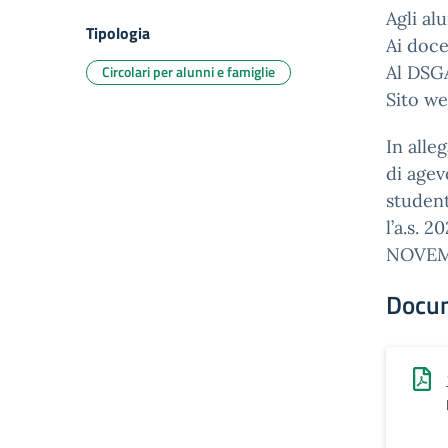
Agli al
Tipologia
Ai doce
Circolari per alunni e famiglie
Al DSG
Sito we
In alle
di agev
student
l’a.s.
NOVEM
Docu