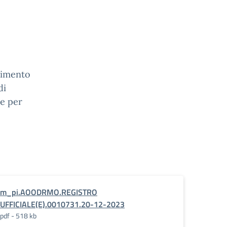
scimento
di
he per
e_Decreto_Dipartimentale_n._84_del_24_11_2
m_pi.AOODRMO.REGISTRO
UFFICIALE(E).0010731.20-12-2023
pdf - 518 kb