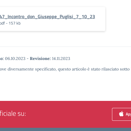
47_Incontro_don_Giuseppe_Puglisi_7_10_23
pdf - 157 kb
o:
06.10.2023
-
Revisione:
14.11.2023
ove diversamente specificato, questo articolo è stato rilasciato sott
iciale su:
App