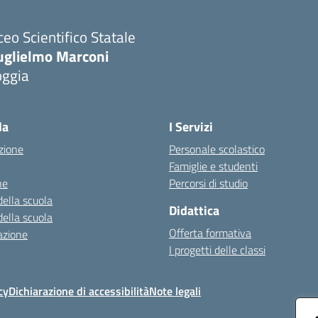
ceo Scientifico Statale
uglielmo Marconi
oggia
Visita la pagina iniziale della scuola
la
I Servizi
zione
Personale scolastico
Famiglie e studenti
ne
Percorsi di studio
della scuola
Didattica
della scuola
Offerta formativa
azione
I progetti delle classi
cy
Dichiarazione di accessibilità
Note legali