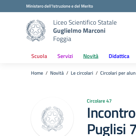
Vai ai contenuti
Vai al menu di navigazione
Vai al footer
Ministero dell'Istruzione e del Merito
Liceo Scientifico Statale
Guglielmo Marconi
Foggia
Scuola
Servizi
Novità
Didattica
Home
Novità
Le circolari
Circolari per alun
Circolare 47
Incontr
Puglisi 