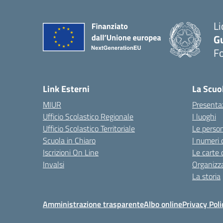
Li
G
F
— 
Link Esterni
La Scuo
MIUR
Presenta
Ufficio Scolastico Regionale
I luoghi
Ufficio Scolastico Territoriale
Le perso
Scuola in Chiaro
I numeri 
Iscrizioni On Line
Le carte 
Invalsi
Organizz
La storia
Amministrazione trasparente
Albo online
Privacy Poli