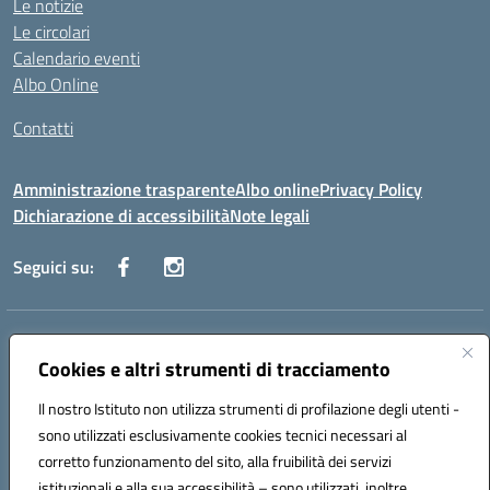
Le notizie
Le circolari
Calendario eventi
Albo Online
Contatti
Amministrazione trasparente
Albo online
Privacy Policy
Dichiarazione di accessibilità
Note legali
Seguici su:
Indirizzo:
Via Danimarca, 25 - 71100 FOGGIA (FG)
Centralino:
Cookies e altri strumenti di tracciamento
0881636571
Email:
fgps040004@istruzione.it
Posta elettronica certificata (PEC):
fgps040004@pec.istruzione.it
Il nostro Istituto non utilizza strumenti di profilazione degli utenti -
Codice fiscale: 80031370713
sono utilizzati esclusivamente cookies tecnici necessari al
Codice meccanografico:
FGPS040004
corretto funzionamento del sito, alla fruibilità dei servizi
Codice Indice delle Pubbliche Amministrazioni (IPA): istsc_fgps040004
istituzionali e alla sua accessibilità – sono utilizzati, inoltre,