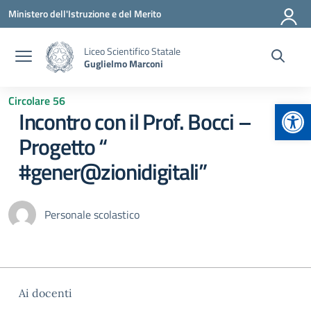
Vai ai contenuti
Vai al menu di navigazione
Vai al footer
Ministero dell'Istruzione e del Merito
Liceo Scientifico Statale
Guglielmo Marconi
Circolare 56
Apr
Incontro con il Prof. Bocci –
Progetto “
#gener@zionidigitali”
Personale scolastico
Ai docenti