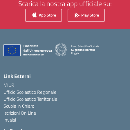
Scarica la nostra app ufficiale su:
App Store
Play Store
Liceo Scientifico Statale
Guglielmo Marconi
Foggia
— Visita la pagina iniziale della scuola
Link Esterni
MIUR
Ufficio Scolastico Regionale
Ufficio Scolastico Territoriale
Scuola in Chiaro
Iscrizioni On Line
Invalsi