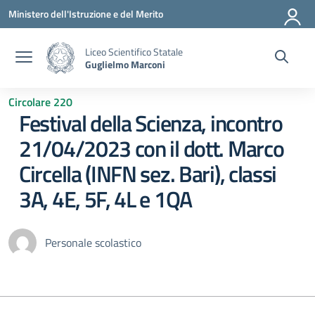
Vai ai contenuti
Vai al menu di navigazione
Vai al footer
Ministero dell'Istruzione e del Merito
Liceo Scientifico Statale
Guglielmo Marconi
Circolare 220
Festival della Scienza, incontro
21/04/2023 con il dott. Marco
Circella (INFN sez. Bari), classi
3A, 4E, 5F, 4L e 1QA
Personale scolastico