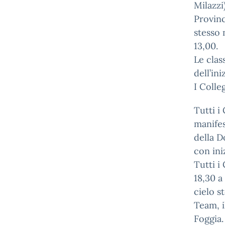
Milazzi
Provinc
stesso 
13,00.
Le clas
dell’in
I Colle
Tutti i 
manifes
della D
con iniz
Tutti i 
18,30 a
cielo s
Team, i
Foggia.