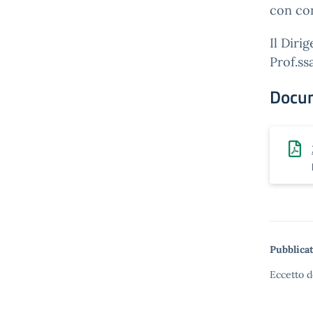
con con
Il Diri
Prof.ss
Docu
Pubblicat
Eccetto d