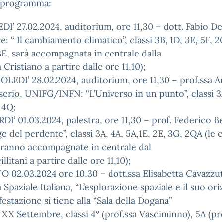
 programma:
I’ 27.02.2024, auditorium, ore 11,30 – dott. Fabio D
re: “ Il cambiamento climatico”, classi 3B, 1D, 3E, 5F, 2
3E, sarà accompagnata in centrale dalla
 Cristiano a partire dalle ore 11,10);
LEDI’ 28.02.2024, auditorium, ore 11,30 – prof.ssa A
erio, UNIFG/INFN: “L’Universo in un punto”, classi 3
 4Q;
DI’ 01.03.2024, palestra, ore 11,30 – prof. Federico B
ge del perdente”, classi 3A, 4A, 5A,1E, 2E, 3G, 2QA (le c
aranno accompagnate in centrale dal
illitani a partire dalle ore 11,10);
O 02.03.2024 ore 10,30 – dott.ssa Elisabetta Cavazzut
 Spaziale Italiana, “L’esplorazione spaziale e il suo ori
festazione si tiene alla “Sala della Dogana”
a XX Settembre, classi 4° (prof.ssa Vasciminno), 5A (pr