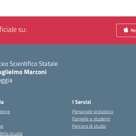
iciale su:
App
ceo Scientifico Statale
uglielmo Marconi
oggia
Visita la pagina iniziale della scuola
la
I Servizi
zione
Personale scolastico
Famiglie e studenti
ne
Percorsi di studio
della scuola