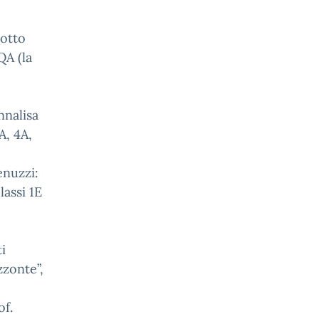
eotto
QA (la
nnalisa
A, 4A,
enuzzi:
lassi 1E
i
zzonte”,
of.