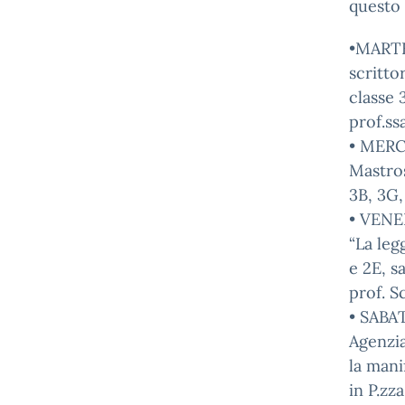
questo
•MARTED
scritto
classe 
prof.ssa
• MERCO
Mastros
3B, 3G,
• VENER
“La leg
e 2E, s
prof. Sc
• SABAT
Agenzia
la mani
in P.zz