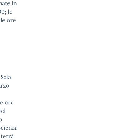
nate in
0; lo
lle ore
“Sala
arzo
le ore
del
o
Scienza
 terrà