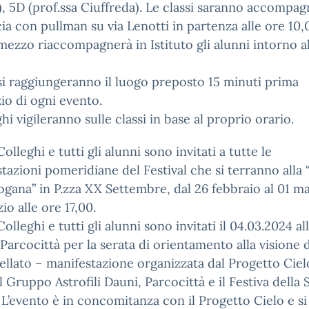
), 5D (prof.ssa Ciuffreda). Le classi saranno accompag
ia con pullman su via Lenotti in partenza alle ore 10,0
mezzo riaccompagnerà in Istituto gli alunni intorno a
si raggiungeranno il luogo preposto 15 minuti prima
izio di ogni evento.
ghi vigileranno sulle classi in base al proprio orario.
Colleghi e tutti gli alunni sono invitati a tutte le
tazioni pomeridiane del Festival che si terranno alla 
ogana” in P.zza XX Settembre, dal 26 febbraio al 01 m
io alle ore 17,00.
Colleghi e tutti gli alunni sono invitati il 04.03.2024 al
 Parcocittà per la serata di orientamento alla visione 
tellato – manifestazione organizzata dal Progetto Ciel
l Gruppo Astrofili Dauni, Parcocittà e il Festiva della 
 L’evento è in concomitanza con il Progetto Cielo e si