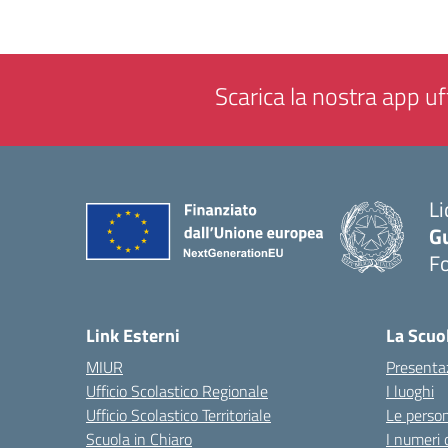
Scarica la nostra app uff
Li
G
F
— 
Link Esterni
La Scuo
MIUR
Presenta
Ufficio Scolastico Regionale
I luoghi
Ufficio Scolastico Territoriale
Le perso
Scuola in Chiaro
I numeri 