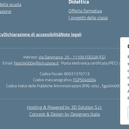
Didattica
della scuola
Offerta formativa
azione
I progetti delle classi
cy
Dichiarazione di accessibilità
Note legali
Indirizzo:
Via Danimarca, 25 - 71100 FOGGIA (FG)
1
Email:
fgps040004@istruzione.it
Posta elettronica certificata (PEC):
fgps0
Codice fiscale: 80031370713
Codice meccanografico:
FGPS040004
Codice Indice delle Pubbliche Amministrazioni (IPA): istsc_fgps040004
Hosting & Powered by 3D Solution S.r.l.
Concept & Design by Designers Italia