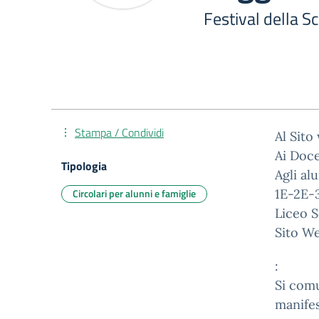
Festival della S
Stampa / Condividi
Al Sito
Ai Doce
Tipologia
Agli al
Circolari per alunni e famiglie
1E-2E-3
Liceo S
Sito W
:
Si comu
manifes