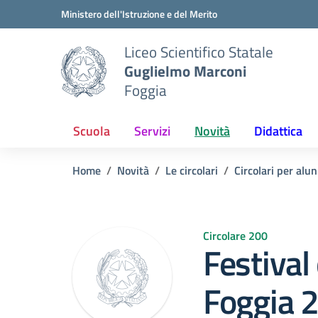
Vai ai contenuti
Vai al menu di navigazione
Vai al footer
Ministero dell'Istruzione e del Merito
Liceo Scientifico Statale
Guglielmo Marconi
Foggia
Scuola
Servizi
Novità
Didattica
Home
Novità
Le circolari
Circolari per alun
Circolare 200
Festival
Foggia 