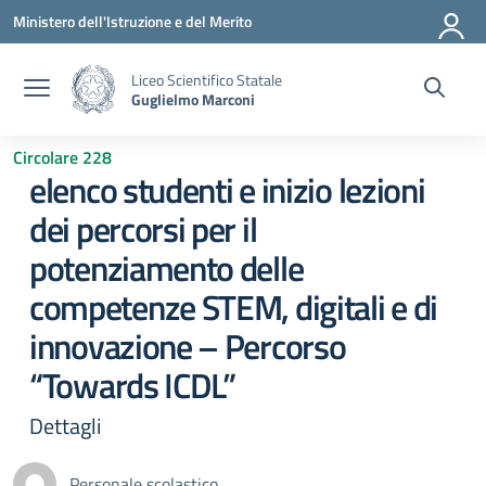
Vai ai contenuti
Vai al menu di navigazione
Vai al footer
Ministero dell'Istruzione e del Merito
Liceo Scientifico Statale
Guglielmo Marconi
Circolare 228
elenco studenti e inizio lezioni
dei percorsi per il
potenziamento delle
competenze STEM, digitali e di
innovazione – Percorso
“Towards ICDL”
Dettagli
Personale scolastico