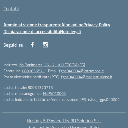
Contatti
Amministrazione trasparente
Albo online
Privacy Policy
Dichiarazione di accessibilità
Note legali
Seguici su:
Indirizzo:
Via Danimarca, 25 - 71100 FOGGIA (FG)
Centralino:
0881636571
Email:
fgps040004@istruzione.it
Posta elettronica certificata (PEC):
fgps040004@pec.istruzione.it
Codice fiscale: 80031370713
Codice meccanografico:
FGPS040004
Codice Indice delle Pubbliche Amministrazioni (IPA): istsc_fgps040004
Hosting & Powered by 3D Solution S.r.l.
Concept & Design by Designers Italia