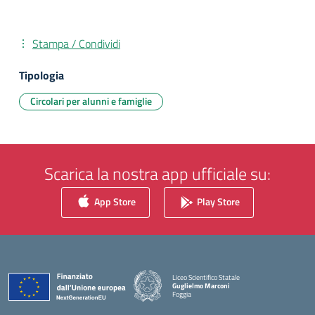
Stampa / Condividi
Tipologia
Circolari per alunni e famiglie
Scarica la nostra app ufficiale su:
App Store
Play Store
Liceo Scientifico Statale
Guglielmo Marconi
Foggia
— Visita la pagina iniziale della scuola