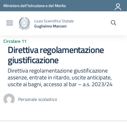
Vai ai contenuti
Vai al menu di navigazione
Vai al footer
Ministero dell'Istruzione e del Merito
Liceo Scientifico Statale
Guglielmo Marconi
Circolare 11
Direttiva regolamentazione
giustificazione
Direttiva regolamentazione giustificazione
assenze, entrate in ritardo, uscite anticipate,
uscite ai bagni, accesso al bar – a.s. 2023/24
Personale scolastico