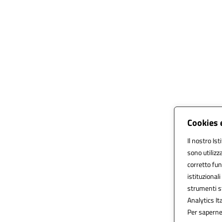
Cookies 
Il nostro Ist
sono utilizz
corretto funz
istituzionali
strumenti s
Analytics Ita
Per saperne 